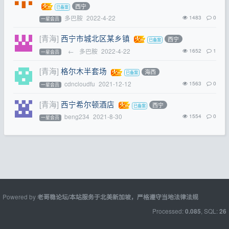
西宁
多巴胺
2022-4-22
1483
0
一星会员
[青海]
西宁市城北区某乡镇
西宁
←
多巴胺
2022-4-22
1652
1
一星会员
[青海]
格尔木半套场
海西
cdncloudfu
2021-12-12
1563
0
一星会员
[青海]
西宁希尔顿酒店
西宁
beng234
2021-8-30
1554
0
一星会员
Powered by
老哥稳论坛/本站服务于北美新加坡，严格遵守当地法律法规
Processed:
, SQL:
0.085
26