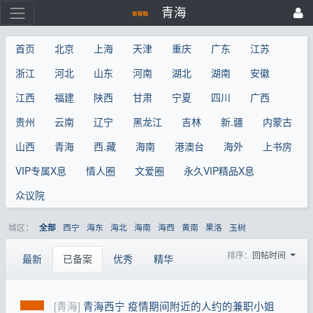
青海
首页
北京
上海
天津
重庆
广东
江苏
浙江
河北
山东
河南
湖北
湖南
安徽
江西
福建
陕西
甘肃
宁夏
四川
广西
贵州
云南
辽宁
黑龙江
吉林
新.疆
内蒙古
山西
青海
西.藏
海南
港澳台
海外
上书房
VIP专属X息
情人圈
文爱圈
永久VIP精品X息
众议院
城区：
西宁
海东
海北
海南
海西
黄南
果洛
玉树
全部
排序：
回帖时间
最新
已备案
优秀
精华
[青海]
青海西宁 疫情期间附近的人约的兼职小姐