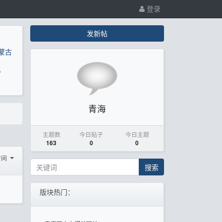
登录
发新帖
蒙古
息
青海
主题数
今日贴子
今日主题
163
0
0
时间
搜索
版块热门：