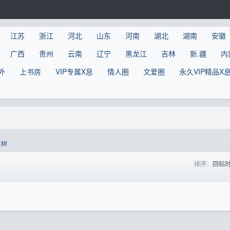
江苏
浙江
河北
山东
河南
湖北
湖南
安徽
广西
贵州
云南
辽宁
黑龙江
吉林
新.疆
内
外
上书房
VIP专属X息
情人圈
文爱圈
永久VIP精品X
玉树
排序：
回帖