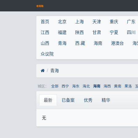
首页
北京
上海
天津
重庆
广东
江西
福建
陕西
甘肃
宁夏
四川
山西
青海
西.藏
海南
港澳台
海
众议院
青海
城区：
全部
西宁
海东
海北
海西
黄南
果洛
海南
最新
已备案
优秀
精华
无