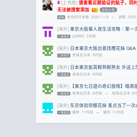
[上书房]
请查看近期验证的贴子，同时提醒
无法被搜索添加
论坛公告
老司机开车稳
2024-11-9
←
游客
2025
ADM
[海外]
東京大阪華人夜生活攻略｜第一次來
yy9882
2月前
一星会员
[海外]
日本東京大阪出差找櫻花妹 Q&A
老吳在日本
8月前
二星会员
[海外]
日本東京氣質輕熟輕熟女 外送上
老吳在日本
8月前
二星会员
[海外]
【東京七日遊の奇幻旅程】暗黑
老吳在日本
8月前
←
老吳在日本
8
二星会员
[海外]
东京体验到樱花妹 差点当了一次a
優奈
11月前
←
優奈
11月前
一星会员