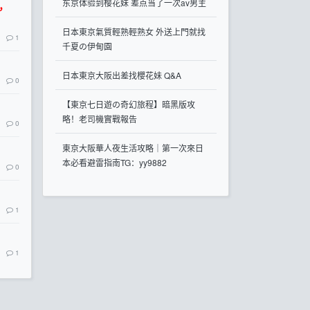
东京体验到樱花妹 差点当了一次av男主
信，
日本東京氣質輕熟輕熟女 外送上門就找
1
千夏の伊甸園
日本東京大阪出差找櫻花妹 Q&A
0
【東京七日遊の奇幻旅程】暗黑版攻
略！老司機實戰報告
0
東京大阪華人夜生活攻略｜第一次來日
本必看避雷指南TG：yy9882
0
1
1