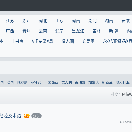
江苏
浙江
河北
山东
河南
湖北
湖南
安徽
广西
贵州
云南
辽宁
黑龙江
吉林
新.疆
内
外
上书房
VIP专属X息
情人圈
文爱圈
永久VIP精品X
美国
英国
俄罗斯
菲律宾
马来西亚
意大利
柬埔寨
加拿大
新西兰
澳大利亚
排序：
回帖
关经验及术语
分享
前
15639