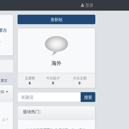
登录
发新帖
蒙古
息
海外
主题数
今日贴子
今日主题
其它
6
0
0
时间
搜索
版块热门：
7