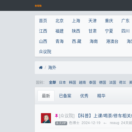
首页
北京
上海
天津
重庆
广东
江西
福建
陕西
甘肃
宁夏
四川
山西
青海
西.藏
海南
港澳台
海
众议院
海外
国别：
日本
韩国
越南
泰国
德国
法国
荷兰
全部
最新
已备案
优秀
精华
[众议院]
【科普】上课/喝茶/修车相
色博士
2024-12-19
←
reaug
24天
永.久VIP