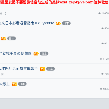
发贴不要留微信自动生成的类似wxid_zsjokj77elon21这种微
-6-15
11888
日本必看避雷指南TG：yy9882
日本
554
日本
961
門就找千夏の伊甸園
日本
1138
版攻略！老司機實戰報告
日本
月前
756
v男主
日本
1395