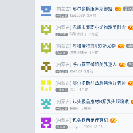
[内蒙古]
鄂尔多斯服务系御姐
鄂尔
kaiz6688
3月前
一星会员
[内蒙古]
赤峰市兼职小尤物甜美耐肏
琳琳小妹子
3月前
永.久VIP
[内蒙古]
呼和浩特兼职D奶尤物
呼
琳琳小妹子
3月前
永.久VIP
[内蒙古]
呼市赛罕御姐美乳迷人
呼
kok123
3月前
一星会员
[内蒙古]
鄂尔多斯前凸后翘活好老师
果汁
4月前
一星会员
[内蒙古]
包头极品身材B紧乳头超粉嫩
feifeijj
5月前
一星会员
[内蒙古]
包头铁西足疗爽记
paoyou
2024-12-28
永.久VIP