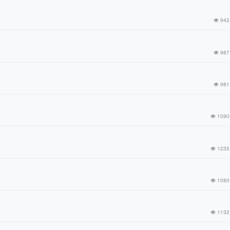
942
987
981
1090
1235
1080
1132