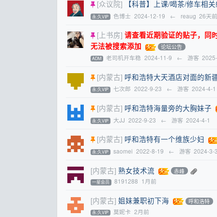
[众议院]
【科普】上课/喝茶/修车相
色博士
2024-12-19
←
reaug
26天
永.久VIP
[上书房]
请查看近期验证的贴子，同时提醒
无法被搜索添加
论坛公告
老司机开车稳
2024-11-9
←
游客
2025
ADM
[内蒙古]
呼和浩特大天酒店对面的新
七次郎
2022-9-23
←
游客
2024-4-1
永.久VIP
[内蒙古]
呼和浩特海量旁的大胸妹子
大JJ
2022-9-23
←
游客
2024-4-1
永.久VIP
[内蒙古]
呼和浩特有一个维族少妇
saomei
2022-8-19
←
游客
2024-3-
永.久VIP
[内蒙古]
熟女技术流
赤峰
8191288
1月前
一星会员
[内蒙古]
姐妹兼职初下海
呼和浩特
莫妮卡
2月前
永.久VIP