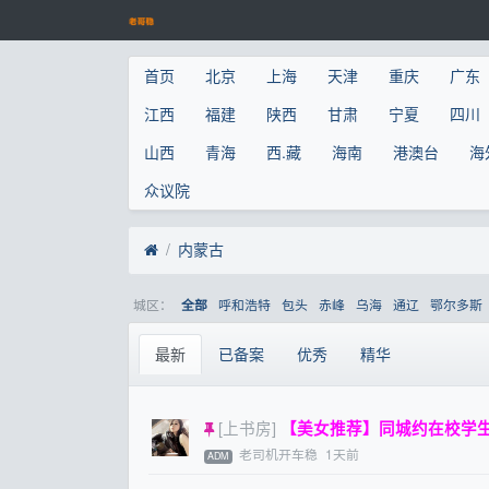
首页
北京
上海
天津
重庆
广东
江西
福建
陕西
甘肃
宁夏
四川
山西
青海
西.藏
海南
港澳台
海
众议院
内蒙古
城区：
呼和浩特
包头
赤峰
乌海
通辽
鄂尔多斯
全部
最新
已备案
优秀
精华
[上书房]
【美女推荐】同城约在校学生妹
老司机开车稳
1天前
ADM