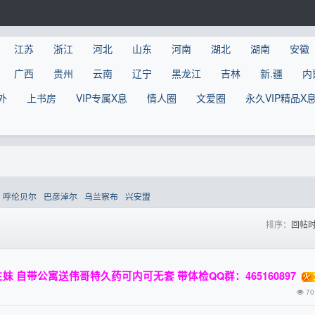
江苏
浙江
河北
山东
河南
湖北
湖南
安徽
广西
贵州
云南
辽宁
黑龙江
吉林
新.疆
内
外
上书房
VIP专属X息
情人圈
文爱圈
永久VIP精品X
呼伦贝尔
巴彦淖尔
乌兰察布
兴安盟
排序：
回帖
 自带公寓送伟哥特久药可内可无套 带体检QQ群：465160897
70