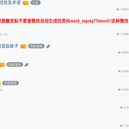
关经验及术语
分享
前
15665
发贴不要留微信自动生成的类似wxid_zsjokj77elon21这种微
-6-15
11906
疆混血妹子
呼和浩特
4993
呼和浩特
3858
呼和浩特
30
3790
319
745