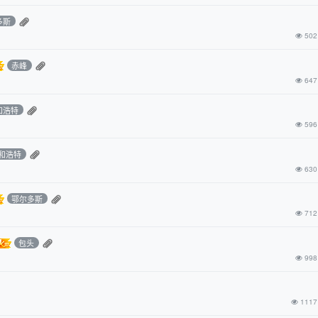
多斯
502
赤峰
647
和浩特
596
和浩特
630
鄂尔多斯
712
包头
998
1117