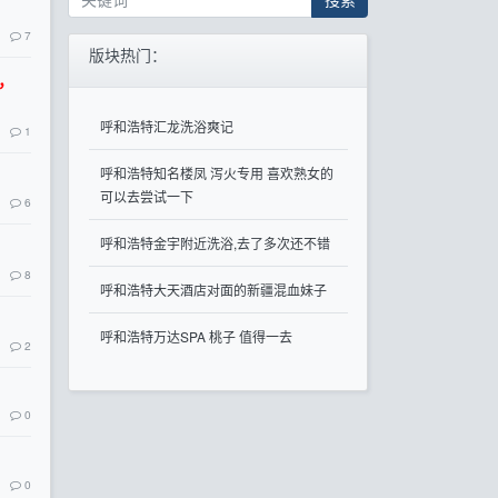
7
版块热门：
信，
呼和浩特汇龙洗浴爽记
1
呼和浩特知名楼凤 泻火专用 喜欢熟女的
可以去尝试一下
6
呼和浩特金宇附近洗浴,去了多次还不错
8
呼和浩特大天酒店对面的新疆混血妹子
呼和浩特万达SPA 桃子 值得一去
2
0
0