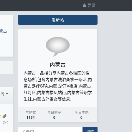
登录
发新帖
蒙古
息
内蒙古
内蒙古一品楼分享内蒙古各辖区的性
息场所,包含内蒙古洗浴桑拿一条龙,内
蒙古足疗SPA,内蒙古KTV夜店,内蒙古
红灯区,内蒙古楼凤站街,内蒙古兼职学
时间
生妹,内蒙古外围女等信息.
主题数
今日贴子
今日主题
1164
0
0
0
搜索