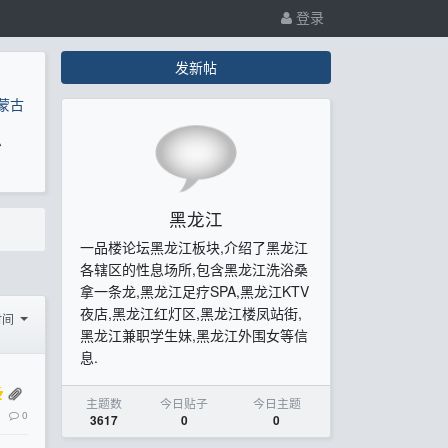
登录
发新帖
蒙古
息
黑龙江
一品楼论坛黑龙江板块,介绍了黑龙江
各辖区的性息场所,包含黑龙江洗浴桑
拿一条龙,黑龙江足疗SPA,黑龙江KTV
夜店,黑龙江红灯区,黑龙江楼凤站街,
时间
黑龙江兼职学生妹,黑龙江外围女等信
息.
主题数
今日贴子
今日主题
0
3617
0
0