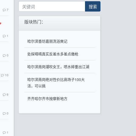
搜索
7
版块热门：
信，
1
哈尔滨香坊嘉丽洗浴爽记
处探晴晴真实反差水多差点缴枪
0
哈尔滨南岗潮吹女王，喷水婷重出江湖
10
哈尔滨南岗绝对性价比高场子100大
活，可以挑
6
齐齐哈尔齐市按摩新地方
0
1