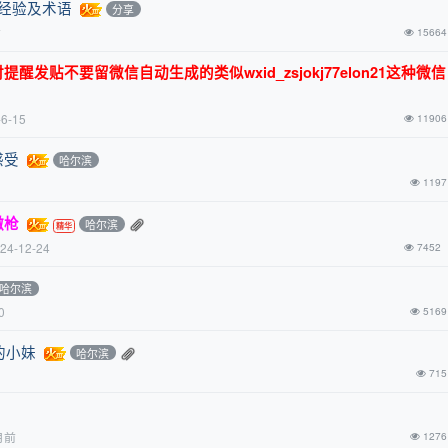
关经验及术语
分享
前
15664
发贴不要留微信自动生成的类似wxid_zsjokj77elon21这种微
-6-15
11906
感受
哈尔滨
1197
缴枪
哈尔滨
24-12-24
7452
哈尔滨
0
5169
的小妹
哈尔滨
715
月前
1276