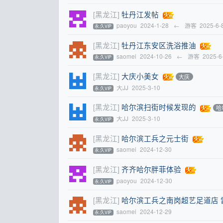
[黑龙江]
牡丹江发帖
paoyou
2024-1-28
←
游客
2025-6-
永.久VIP
[黑龙江]
牡丹江东安区洗浴推油
saomei
2024-10-26
←
游客
2025-6
永.久VIP
[黑龙江]
大庆小美女
大庆
大JJ
2025-3-10
永.久VIP
[黑龙江]
哈尔滨扫街时候发现的
哈
大JJ
2025-3-10
永.久VIP
[黑龙江]
哈尔滨工兵之元士街
saomei
2024-12-30
永.久VIP
[黑龙江]
齐齐哈尔胖菲体验
paoyou
2024-12-30
永.久VIP
[黑龙江]
哈尔滨工兵之南岗超艺足道店 
saomei
2024-12-29
永.久VIP