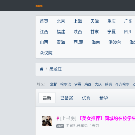
首页
北京
上海
天津
重庆
广东
江西
福建
陕西
甘肃
宁夏
四川
山西
青海
西.藏
海南
港澳台
海
众议院
黑龙江
城区：
哈尔滨
伊春
鸡西
大庆
鹤岗
齐齐哈尔
全部
最新
已备案
优秀
精华
[上书房]
【美女推荐】同城约在校学生妹
老司机开车稳
1天前
ADM