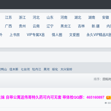
江苏
浙江
河北
山东
河南
湖北
湖南
安徽
广西
贵州
云南
辽宁
黑龙江
吉林
新.疆
内
外
上书房
VIP专属X息
情人圈
文爱圈
永久VIP精品X
双鸭山
佳木斯
七台河
牡丹江
黑河
绥化
大兴安岭
排序：
回帖
 自带公寓送伟哥特久药可内可无套 带体检QQ群：465160897
68