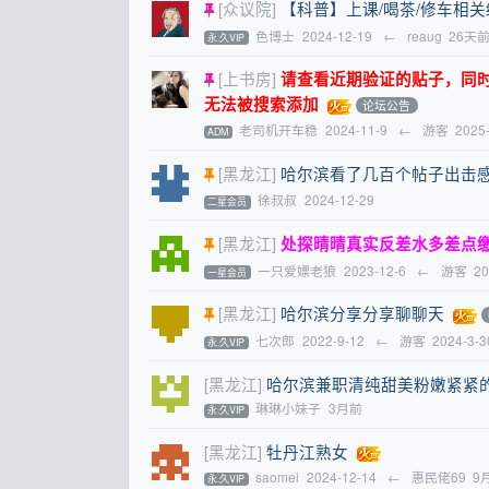
[众议院]
【科普】上课/喝茶/修车相
色博士
2024-12-19
←
reaug
26天
永.久VIP
[上书房]
请查看近期验证的贴子，同时提醒
无法被搜索添加
论坛公告
老司机开车稳
2024-11-9
←
游客
2025
ADM
[黑龙江]
哈尔滨看了几百个帖子出击
徐叔叔
2024-12-29
二星会员
[黑龙江]
处探晴晴真实反差水多差点
一只爱嫖老狼
2023-12-6
←
游客
20
一星会员
[黑龙江]
哈尔滨分享分享聊聊天
七次郎
2022-9-12
←
游客
2024-3-3
永.久VIP
[黑龙江]
哈尔滨兼职清纯甜美粉嫩紧紧
琳琳小妹子
3月前
永.久VIP
[黑龙江]
牡丹江熟女
saomei
2024-12-14
←
惠民佬69
9
永.久VIP