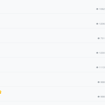
1062
1206
701
1230
1113
998
998