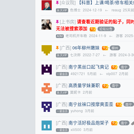
[众议院]
【科普】上课/喝茶/修车相
色博士
2024-12-19
←
reaug
25天
永.久VIP
[上书房]
请查看近期验证的贴子，同时提醒
无法被搜索添加
论坛公告
老司机开车稳
2024-11-9
←
游客
2025
ADM
[广西]
06年柳州嫩妹
柳州
七次郎
2022-7-27
←
游客
2024-3-3
永.久VIP
[广西]
南宁黑丝口起飞爽记
南宁
4921721
5月前
←
vip007
2月前
一星会员
[广西]
高质量学妹兼职
南宁
莫妮卡
2月前
永.久VIP
[广西]
南宁丝袜口按摩爽歪歪
南宁
yuhong
3月前
一星会员
[广西]
南宁活好极品炮架子
南宁
xili500
3月前
一星会员