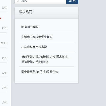
7
版块热门：
信，
06年柳州嫩妹
1
亲测南宁在校大学生兼职
11
桂林电科大学妹水嫩
兼职学妹，乖巧听话惹人怜,逼水横流，
1
撕袜艳舞，舌吻颜射！
南宁爱穿丝.袜.的性.感.骚依依
0
0
0