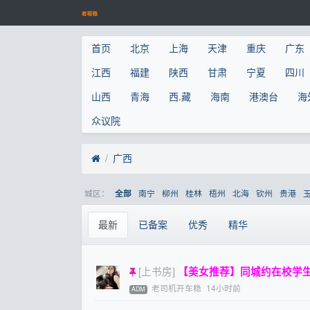
首页
北京
上海
天津
重庆
广东
江西
福建
陕西
甘肃
宁夏
四川
山西
青海
西.藏
海南
港澳台
海
众议院
广西
城区：
南宁
柳州
桂林
梧州
北海
钦州
贵港
全部
最新
已备案
优秀
精华
[上书房]
【美女推荐】同城约在校学生妹
老司机开车稳
14小时前
ADM