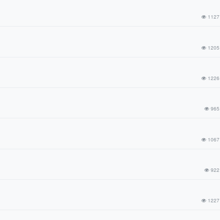
1127
1205
1226
965
1067
922
1227