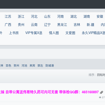
江苏
浙江
河北
山东
河南
湖北
湖南
安徽
广西
贵州
云南
辽宁
黑龙江
吉林
新.疆
内
外
上书房
VIP专属X息
情人圈
文爱圈
永久VIP精品X
玉林
百色
贺州
河池
来宾
崇左
防城港
排序：
回帖
 自带公寓送伟哥特久药可内可无套 带体检QQ群：465160897
27