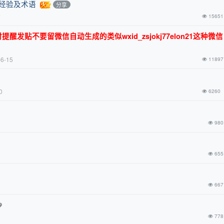
关经验及术语
分享
前
15651
发贴不要留微信自动生成的类似wxid_zsjokj77elon21这种微
-6-15
11897
0
6260
980
655
667
778