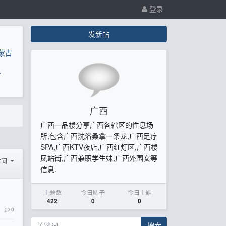
登录
发新帖
蒙古
息
广西
广西一品楼分享广西各辖区的性息场
所,包含广西洗浴桑拿一条龙,广西足疗
SPA,广西KTV夜店,广西红灯区,广西楼
凤站街,广西兼职学生妹,广西外围女等
时间
信息.
主题数
今日贴子
今日主题
422
0
0
0
搜索