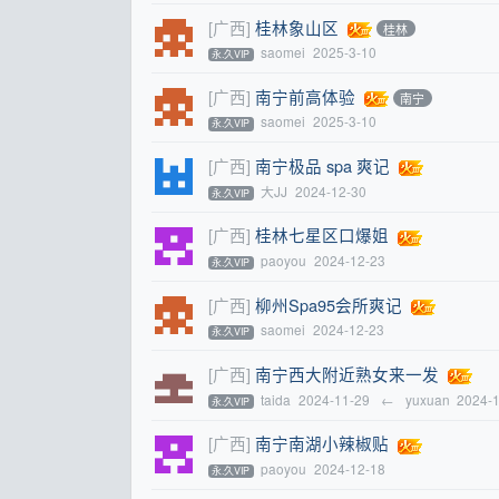
[广西]
桂林象山区
桂林
saomei
2025-3-10
永.久VIP
[广西]
南宁前高体验
南宁
saomei
2025-3-10
永.久VIP
[广西]
南宁极品 spa 爽记
大JJ
2024-12-30
永.久VIP
[广西]
桂林七星区口爆姐
paoyou
2024-12-23
永.久VIP
[广西]
柳州Spa95会所爽记
saomei
2024-12-23
永.久VIP
[广西]
南宁西大附近熟女来一发
taida
2024-11-29
←
yuxuan
2024-
永.久VIP
[广西]
南宁南湖小辣椒贴
paoyou
2024-12-18
永.久VIP