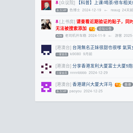
[众议院]
【科普】上课/喝茶/修车相
色博士
2024-12-19
←
reaug
24天
永.久VIP
[上书房]
请查看近期验证的贴子，同时提醒
无法被搜索添加
论坛公告
老司机开车稳
2024-11-9
←
游客
2025
ADM
[港澳台]
台灣無名正妹很甜也很嗲 氣質
ki9080
9月前
一星会员
[港澳台]
分享香港发利大厦富士大厦5炮
nnnnbbbb
2024-12-29
三星会员
[港澳台]
香港建兴大厦大洋马
香港
paoyou
2024-12-25
永.久VIP