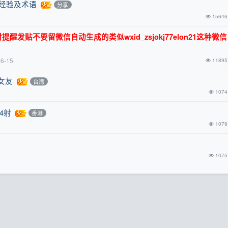
关经验及术语
分享
前
15646
发贴不要留微信自动生成的类似wxid_zsjokj77elon21这种微
-6-15
11895
女友
台湾
1074
4射
香港
1079
1075