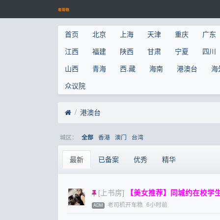
首页
北京
上海
天津
重庆
广东
江西
福建
陕西
甘肃
宁夏
四川
山西
青海
西.藏
海南
港澳台
海
众议院
港澳台
城区：
香港
澳门
台湾
全部
最新
已备案
优秀
精华
[上书房]
【美女推荐】同城约在校学生妹
老司机开车稳
6小时前
ADM