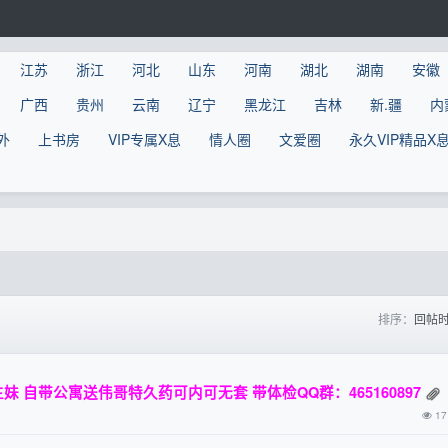
江苏
浙江
河北
山东
河南
湖北
湖南
安徽
广西
贵州
云南
辽宁
黑龙江
吉林
新.疆
内
外
上书房
VIP专属X息
情人圈
文爱圈
永久VIP精品X
排序：
回帖
 自带公寓送伟哥特久药可内可无套 带体检QQ群：465160897
17