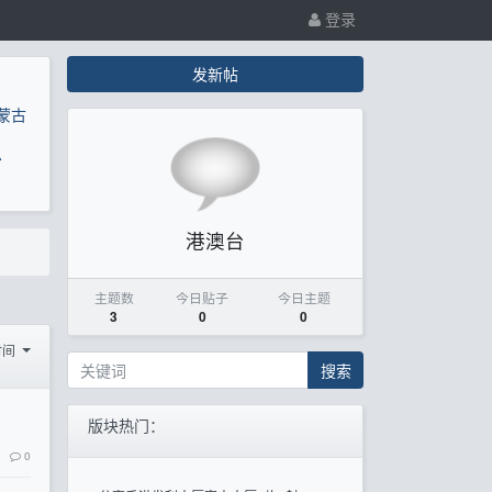
登录
发新帖
蒙古
息
港澳台
主题数
今日贴子
今日主题
3
0
0
时间
搜索
版块热门：
0