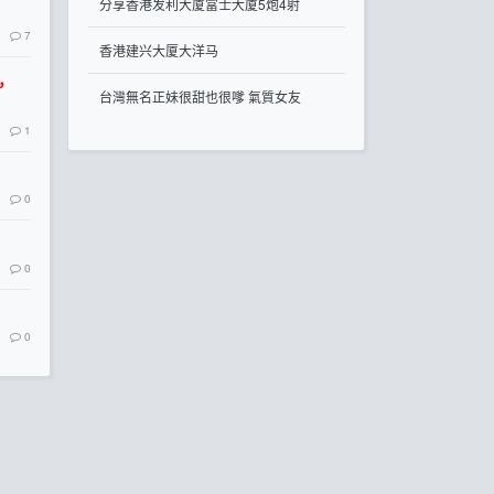
分享香港发利大厦富士大厦5炮4射
7
香港建兴大厦大洋马
信，
台灣無名正妹很甜也很嗲 氣質女友
1
0
0
0