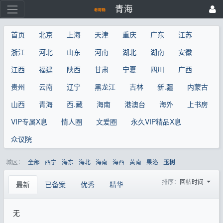
青海
首页
北京
上海
天津
重庆
广东
江苏
浙江
河北
山东
河南
湖北
湖南
安徽
江西
福建
陕西
甘肃
宁夏
四川
广西
贵州
云南
辽宁
黑龙江
吉林
新.疆
内蒙古
山西
青海
西.藏
海南
港澳台
海外
上书房
VIP专属X息
情人圈
文爱圈
永久VIP精品X息
众议院
城区：
全部
西宁
海东
海北
海南
海西
黄南
果洛
玉树
排序：
回帖时间
最新
已备案
优秀
精华
无