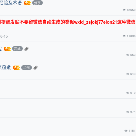
关经验及术语
分享
前
15650
发贴不要留微信自动生成的类似wxid_zsjokj77elon21这种微
-6-15
11896
能
武威
553
点粉嫩
兰州
643
610
974
1151