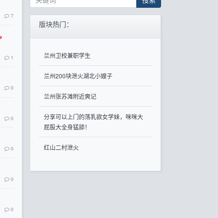
7
版块热门：
信，
兰州卫校兼职学生
1
兰州200块泄火湖北小嫂子
0
兰州张苏滩附近爽记
分享可以上门的荡乳欲女学妹，咪咪大
0
屁股大全身猛舔！
红山二村泄火
0
0
0