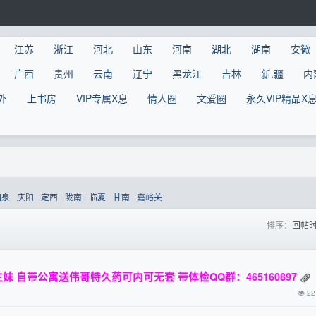
江苏
浙江
河北
山东
河南
湖北
湖南
安徽
广西
贵州
云南
辽宁
黑龙江
吉林
新.疆
内
外
上书房
VIP专属X息
情人圈
文爱圈
永久VIP精品X
酒泉
庆阳
定西
陇南
临夏
甘南
嘉峪关
排序：
回帖
 自带公寓送伟哥特久药可内可无套 带体检QQ群：465160897
22