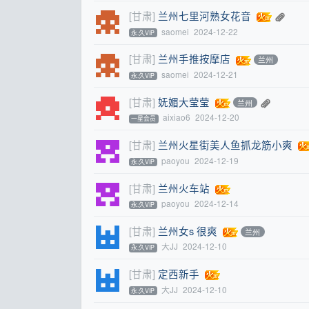
[甘肃]
兰州七里河熟女花音
saomei
2024-12-22
永.久VIP
[甘肃]
兰州手推按摩店
兰州
saomei
2024-12-21
永.久VIP
[甘肃]
妩媚大莹莹
兰州
aixiao6
2024-12-20
一星会员
[甘肃]
兰州火星街美人鱼抓龙筋小爽
paoyou
2024-12-19
永.久VIP
[甘肃]
兰州火车站
paoyou
2024-12-14
永.久VIP
[甘肃]
兰州女s 很爽
兰州
大JJ
2024-12-10
永.久VIP
[甘肃]
定西新手
大JJ
2024-12-10
永.久VIP