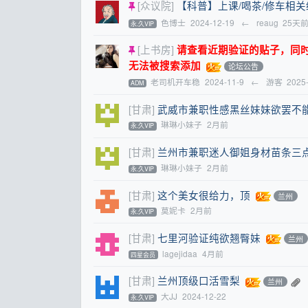
[众议院]
【科普】上课/喝茶/修车相
色博士
2024-12-19
←
reaug
25天
永.久VIP
[上书房]
请查看近期验证的贴子，同时提醒
无法被搜索添加
论坛公告
老司机开车稳
2024-11-9
←
游客
2025
ADM
[甘肃]
武威市兼职性感黑丝妹妹欲罢不
琳琳小妹子
2月前
永.久VIP
[甘肃]
兰州市兼职迷人御姐身材苗条三
琳琳小妹子
2月前
永.久VIP
[甘肃]
这个美女很给力，顶
兰州
莫妮卡
2月前
永.久VIP
[甘肃]
七里河验证纯欲翘臀妹
兰州
lagejidaa
4月前
四星会员
[甘肃]
兰州顶级口活雪梨
兰州
大JJ
2024-12-22
永.久VIP