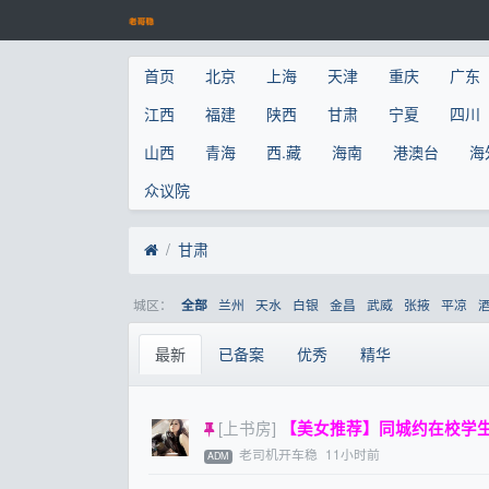
首页
北京
上海
天津
重庆
广东
江西
福建
陕西
甘肃
宁夏
四川
山西
青海
西.藏
海南
港澳台
海
众议院
甘肃
城区：
兰州
天水
白银
金昌
武威
张掖
平凉
全部
最新
已备案
优秀
精华
[上书房]
【美女推荐】同城约在校学生妹
老司机开车稳
11小时前
ADM