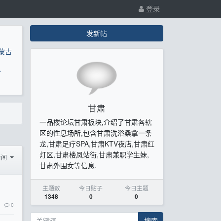
登录
发新帖
蒙古
息
甘肃
一品楼论坛甘肃板块,介绍了甘肃各辖
区的性息场所,包含甘肃洗浴桑拿一条
龙,甘肃足疗SPA,甘肃KTV夜店,甘肃红
灯区,甘肃楼凤站街,甘肃兼职学生妹,
时间
甘肃外围女等信息.
主题数
今日贴子
今日主题
1348
0
0
0
搜索