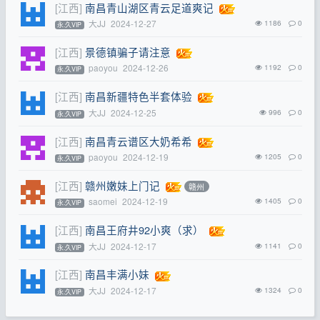
[江西]
南昌青山湖区青云足道爽记
大JJ
2024-12-27
1186
0
永.久VIP
[江西]
景德镇骗子请注意
paoyou
2024-12-26
1192
0
永.久VIP
[江西]
南昌新疆特色半套体验
大JJ
2024-12-25
996
0
永.久VIP
[江西]
南昌青云谱区大奶希希
paoyou
2024-12-19
1205
0
永.久VIP
[江西]
赣州嫩妹上门记
赣州
saomei
2024-12-19
1405
0
永.久VIP
[江西]
南昌王府井92小爽（求）
大JJ
2024-12-17
1141
0
永.久VIP
[江西]
南昌丰满小妹
大JJ
2024-12-17
1324
0
永.久VIP