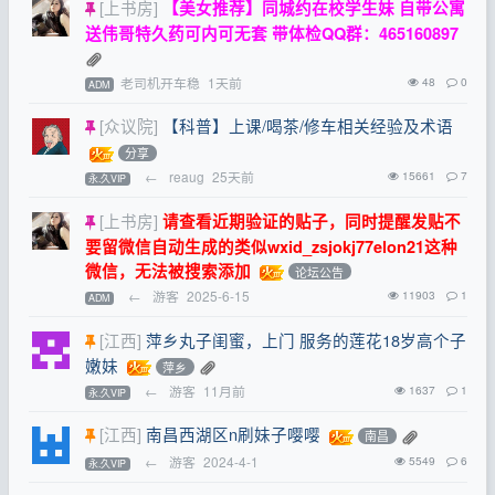
[上书房]
【美女推荐】同城约在校学生妹 自带公寓
送伟哥特久药可内可无套 带体检QQ群：465160897
老司机开车稳
1天前
48
0
ADM
[众议院]
【科普】上课/喝茶/修车相关经验及术语
分享
←
reaug
25天前
15661
7
永.久VIP
[上书房]
请查看近期验证的贴子，同时提醒发贴不
要留微信自动生成的类似wxid_zsjokj77elon21这种
微信，无法被搜索添加
论坛公告
←
游客
2025-6-15
11903
1
ADM
[江西]
萍乡丸子闺蜜，上门 服务的莲花18岁高个子
嫩妹
萍乡
←
游客
11月前
1637
1
永.久VIP
[江西]
南昌西湖区n刷妹子嘤嘤
南昌
←
游客
2024-4-1
5549
6
永.久VIP