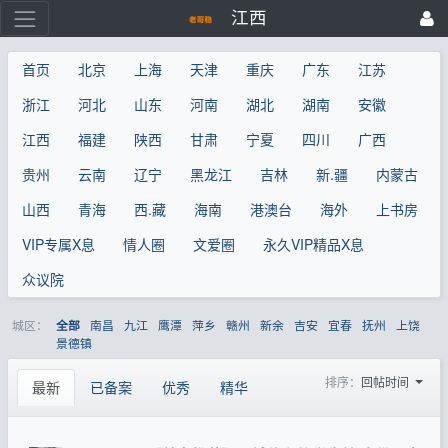
江西
首页
北京
上海
天津
重庆
广东
江苏
浙江
河北
山东
河南
湖北
湖南
安徽
江西
福建
陕西
甘肃
宁夏
四川
广西
贵州
云南
辽宁
黑龙江
吉林
新.疆
内蒙古
山西
青海
西.藏
海南
港澳台
海外
上书房
VIP专属X息
情人圈
文爱圈
永久VIP精品X息
众议院
城区：
南昌
九江
鹰潭
萍乡
赣州
新余
吉安
宜春
抚州
上饶
全部
景德镇
排序：
回帖时间
最新
已备案
优秀
精华