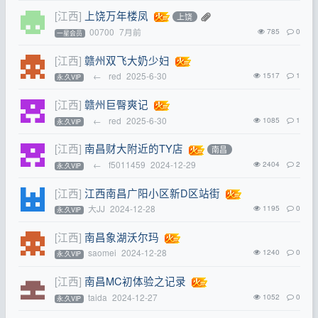
[江西]
上饶万年楼凤
上饶
00700
7月前
785
0
一星会员
[江西]
赣州双飞大奶少妇
←
red
2025-6-30
1517
1
永.久VIP
[江西]
赣州巨臀爽记
←
red
2025-6-30
1085
1
永.久VIP
[江西]
南昌财大附近的TY店
南昌
←
f5011459
2024-12-29
2404
2
永.久VIP
[江西]
江西南昌广阳小区新D区站街
大JJ
2024-12-28
1195
0
永.久VIP
[江西]
南昌象湖沃尔玛
saomei
2024-12-28
1240
0
永.久VIP
[江西]
南昌MC初体验之记录
taida
2024-12-27
1052
0
永.久VIP