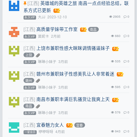
[江西]
英雄城的英雄之旅 南昌一点点经验总结，联
系方式已更新
大JJ
2023-12-10
2905
0
永.久VIP
[江西]
高质量学妹带工作室
南昌
莫妮卡
2月前
660
0
永.久VIP
[江西]
上饶市兼职性感大眯眯调情骚逼妹子
上饶
琳琳小妹子
3月前
535
0
永.久VIP
[江西]
赣州市兼职妹子性感美乳让人非常着迷
赣州
琳琳小妹子
3月前
595
0
永.久VIP
[江西]
南昌市兼职丰满巨乳骚货让我爽上天
南昌
琳琳小妹子
3月前
576
0
永.久VIP
[江西]
宜春魅力女人
宜春
咿咿呀呀
4月前
943
0
一星会员