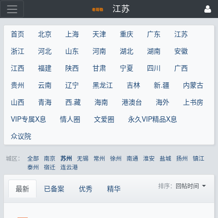
江苏
首页
北京
上海
天津
重庆
广东
江苏
浙江
河北
山东
河南
湖北
湖南
安徽
江西
福建
陕西
甘肃
宁夏
四川
广西
贵州
云南
辽宁
黑龙江
吉林
新.疆
内蒙古
山西
青海
西.藏
海南
港澳台
海外
上书房
VIP专属X息
情人圈
文爱圈
永久VIP精品X息
众议院
城区：
全部
南京
无锡
常州
徐州
南通
淮安
盐城
扬州
镇江
苏州
泰州
宿迁
连云港
排序：
回帖时间
最新
已备案
优秀
精华