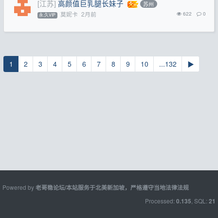
[江苏]
高颜值巨乳腿长妹子
苏州
莫妮卡
2月前
622
0
永.久VIP
1
2
3
4
5
6
7
8
9
10
...132
▶
Powered by
老哥稳论坛/本站服务于北美新加坡，严格遵守当地法律法规
Processed:
, SQL:
0.135
21