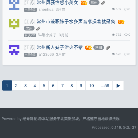
[江苏]
常州风骚性感小美女
常州
shenhua
3月前
559
0
一星会员
[江苏]
常州市兼职妹子水多声音嗲操着就是爽
常州
琳琳小妹子
3月前
772
0
永.久VIP
[江苏]
常州新人妹子泄火不错
常州
a123566
3月前
593
0
一星会员
1
2
3
4
5
6
7
8
9
10
...59
▶
Powered by
老哥稳论坛/本站服务于北美新加坡，严格遵守当地法律法规
Processed:
, SQL:
0.116
27