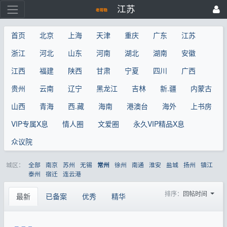
江苏
首页
北京
上海
天津
重庆
广东
江苏
浙江
河北
山东
河南
湖北
湖南
安徽
江西
福建
陕西
甘肃
宁夏
四川
广西
贵州
云南
辽宁
黑龙江
吉林
新.疆
内蒙古
山西
青海
西.藏
海南
港澳台
海外
上书房
VIP专属X息
情人圈
文爱圈
永久VIP精品X息
众议院
城区：
全部
南京
苏州
无锡
徐州
南通
淮安
盐城
扬州
镇江
常州
泰州
宿迁
连云港
排序：
回帖时间
最新
已备案
优秀
精华