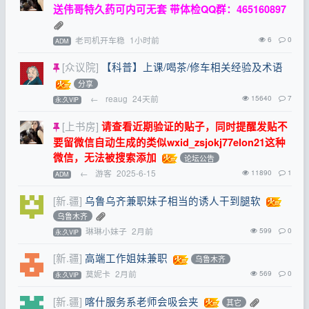
送伟哥特久药可内可无套 带体检QQ群：465160897
老司机开车稳
1小时前
6
0
ADM
[众议院]
【科普】上课/喝茶/修车相关经验及术语
分享
←
reaug
24天前
15640
7
永.久VIP
[上书房]
请查看近期验证的贴子，同时提醒发贴不
要留微信自动生成的类似wxid_zsjokj77elon21这种
微信，无法被搜索添加
论坛公告
←
游客
2025-6-15
11890
1
ADM
[新.疆]
乌鲁乌齐兼职妹子相当的诱人干到腿软
乌鲁木齐
琳琳小妹子
2月前
599
0
永.久VIP
[新.疆]
高端工作姐妹兼职
乌鲁木齐
莫妮卡
2月前
569
0
永.久VIP
[新.疆]
喀什服务系老师会吸会夹
其它