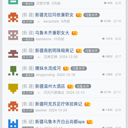
汉密尔顿
3月前
655
0
一星会员
[新.疆]
新疆克拉玛依兼职女
乌鲁木齐
←
keranbaik
6月前
3106
13
永.久VIP
[新.疆]
乌鲁木齐兼职女大
kamieone
10月前
1073
0
一星会员
[新.疆]
新疆南航明珠暗爽记
乌鲁木齐
←
互换互换
2024-12-26
2822
7
永.久VIP
[新.疆]
嫩妹水流成河
乌鲁木齐
xingyunxing
2024-12-18
1265
0
一星会员
[新.疆]
新疆温州大酒店
乌鲁木齐
←
闪光只是路过
2024-12-10
3179
11
永.久VIP
[新.疆]
新疆阿克苏足疗体验爽记
saomei
2024-10-24
1435
0
永.久VIP
[新.疆]
新疆乌鲁木齐白云尚都spa
大JJ
2024-10-24
1295
0