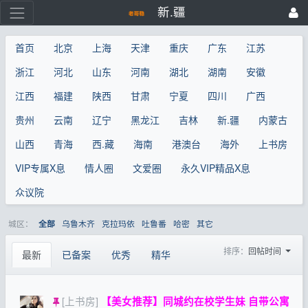
新.疆
首页
北京
上海
天津
重庆
广东
江苏
浙江
河北
山东
河南
湖北
湖南
安徽
江西
福建
陕西
甘肃
宁夏
四川
广西
贵州
云南
辽宁
黑龙江
吉林
新.疆
内蒙古
山西
青海
西.藏
海南
港澳台
海外
上书房
VIP专属X息
情人圈
文爱圈
永久VIP精品X息
众议院
城区：
乌鲁木齐
克拉玛依
吐鲁番
哈密
其它
全部
排序：
回帖时间
最新
已备案
优秀
精华
[上书房]
【美女推荐】同城约在校学生妹 自带公寓