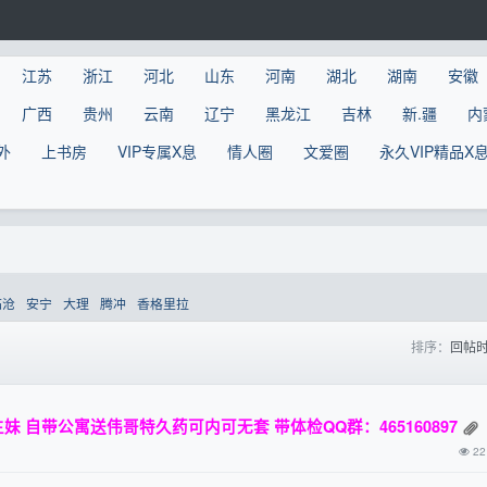
江苏
浙江
河北
山东
河南
湖北
湖南
安徽
广西
贵州
云南
辽宁
黑龙江
吉林
新.疆
内
外
上书房
VIP专属X息
情人圈
文爱圈
永久VIP精品X
临沧
安宁
大理
腾冲
香格里拉
排序：
回帖
 自带公寓送伟哥特久药可内可无套 带体检QQ群：465160897
22