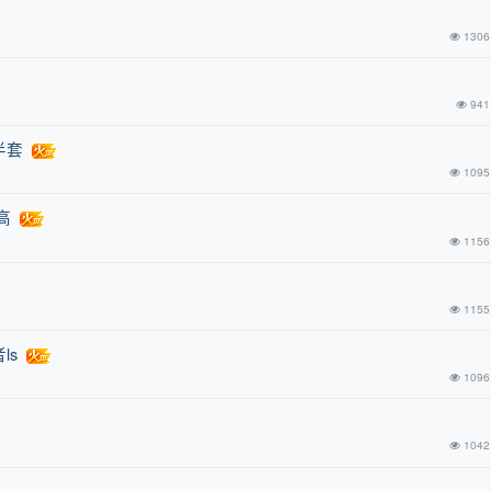
1306
941
半套
1095
高
1156
1155
ls
1096
1042