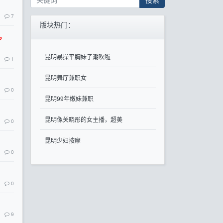
7
版块热门：
信，
昆明暴操平胸妹子潮吹啦
1
昆明舞厅兼职女
0
昆明99年嫩妹兼职
昆明像关晓彤的女主播，超美
0
昆明少妇按摩
0
0
9