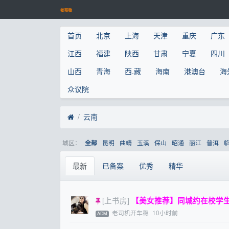
首页
北京
上海
天津
重庆
广东
江西
福建
陕西
甘肃
宁夏
四川
山西
青海
西.藏
海南
港澳台
海
众议院
云南
城区：
昆明
曲靖
玉溪
保山
昭通
丽江
普洱
全部
最新
已备案
优秀
精华
[上书房]
【美女推荐】同城约在校学生妹
老司机开车稳
10小时前
ADM