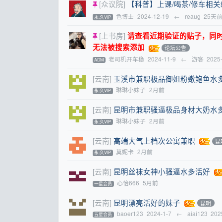
[众议院]
【科普】上课/喝茶/修车相
色博士
2024-12-19
←
reaug
25天
永.久VIP
[上书房]
请查看近期验证的贴子，同时提醒
无法被搜索添加
论坛公告
老司机开车稳
2024-11-9
←
游客
2025
ADM
[云南]
玉溪市兼职极品御姐粉嫩鲍鱼水
琳琳小妹子
2月前
永.久VIP
[云南]
昆明市兼职骚逼极品身材大奶水
琳琳小妹子
2月前
永.久VIP
[云南]
高端大气上档次公寓兼职
昆
莫妮卡
2月前
永.久VIP
[云南]
昆明丝袜女神小骚逼水多活好
心怡666
5月前
一星会员
[云南]
昆明漂亮活好的妹子
昆明
baoer123
2024-1-7
←
aiai123
202
五星会员