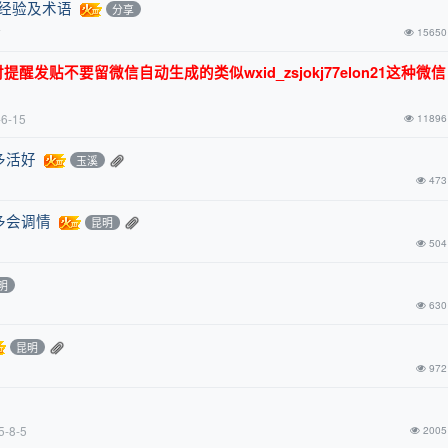
关经验及术语
分享
前
15650
发贴不要留微信自动生成的类似wxid_zsjokj77elon21这种微
-6-15
11896
多活好
玉溪
473
多会调情
昆明
504
明
630
昆明
972
5-8-5
2005