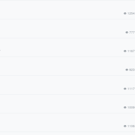
1254
777
7
1167
923
1117
1009
1106