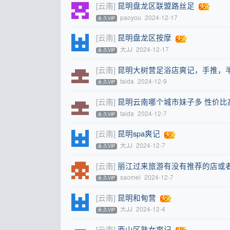
[云南]
昆明盘龙区联盟路丝足
paoyou
2024-12-17
永.久VIP
[云南]
昆明盘龙区按摩
大JJ
2024-12-17
永.久VIP
[云南]
昆明大树营足浴店爽记，手推，
taida
2024-12-9
永.久VIP
[云南]
昆明云南哪个城市妹子多 性价比
taida
2024-12-7
永.久VIP
[云南]
昆明spa爽记
大JJ
2024-12-7
永.久VIP
[云南]
丽江过来旅游有没有推荐的店或者
saomei
2024-12-7
永.久VIP
[云南]
昆明和甸营
大JJ
2024-12-4
永.久VIP
[云南]
西山区熟女爽记