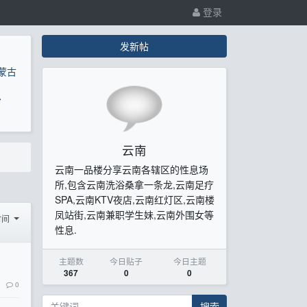
登录
发新帖
蒙古
息
云南
云南一品楼分享云南各辖区的性息场
所,包含云南洗浴桑拿一条龙,云南足疗
SPA,云南KTV夜店,云南红灯区,云南楼
凤站街,云南兼职学生妹,云南外围女等
时间
性息.
主题数
今日贴子
今日主题
367
0
0
0
搜索