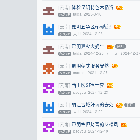
[云南]
体验昆明特色木桶浴
taida
2025-3-10
永.久VIP
[云南]
昆明五华区spa爽记
大JJ
2024-12-28
永.久VIP
[云南]
昆明泄火大奶牛
昆明
taida
2024-12-26
←
lull
2024-12-2
永.久VIP
[云南]
昆明菀式服务安然
saomei
2024-12-25
永.久VIP
[云南]
西山区SPA半套
paoyou
2024-12-23
永.久VIP
[云南]
丽江古城好玩的去处
丽江
大JJ
2024-12-20
永.久VIP
[云南]
昆明金恒财富韵味楼风
paoyou
2024-12-19
永.久VIP