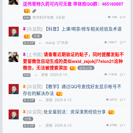
送伟哥特久药可内可无套 带体检QQ群：465160897
老司机开车稳
3天前
108
0
ADM
[众议院]
【科普】上课/喝茶/修车相关经验及术语
分享
←
reaug
27天前
15677
7
永.久VIP
[上书房]
请查看近期验证的贴子，同时提醒发贴不
要留微信自动生成的类似wxid_zsjokj77elon21这种
微信，无法被搜索添加
论坛公告
←
游客
2025-6-15
11918
1
ADM
[众议院]
【教学】通过QQ号查找好友显示帐号不
存在的解决办法
←
游客
2025-6-15
2072
1
永.久VIP
[众议院]
处女鉴别法：资深渣男经验分享
分享
←
游客
2025-6-15
2789
1
永.久VIP