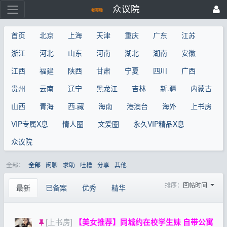
众议院
首页
北京
上海
天津
重庆
广东
江苏
浙江
河北
山东
河南
湖北
湖南
安徽
江西
福建
陕西
甘肃
宁夏
四川
广西
贵州
云南
辽宁
黑龙江
吉林
新.疆
内蒙古
山西
青海
西.藏
海南
港澳台
海外
上书房
VIP专属X息
情人圈
文爱圈
永久VIP精品X息
众议院
全部：
闲聊
求助
吐槽
分享
其他
全部
排序：
回帖时间
最新
已备案
优秀
精华
[上书房]
【美女推荐】同城约在校学生妹 自带公寓