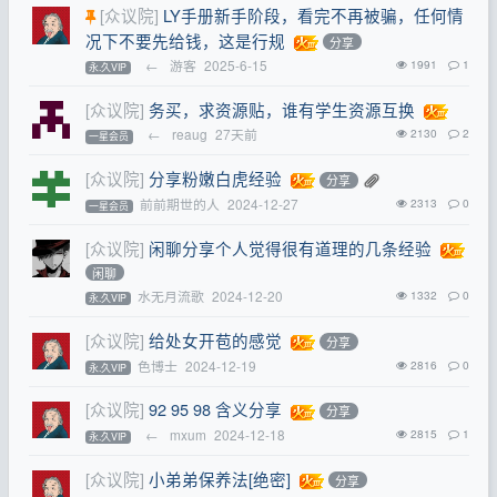
[众议院]
LY手册新手阶段，看完不再被骗，任何情
况下不要先给钱，这是行规
分享
←
游客
2025-6-15
1991
1
永.久VIP
[众议院]
务买，求资源贴，谁有学生资源互换
←
reaug
27天前
2130
2
一星会员
[众议院]
分享粉嫩白虎经验
分享
前前期世的人
2024-12-27
2313
0
一星会员
[众议院]
闲聊分享个人觉得很有道理的几条经验
闲聊
水无月流歌
2024-12-20
1332
0
永.久VIP
[众议院]
给处女开苞的感觉
分享
色博士
2024-12-19
2816
0
永.久VIP
[众议院]
92 95 98 含义分享
分享
←
mxum
2024-12-18
2815
1
永.久VIP
[众议院]
小弟弟保养法[绝密]
分享