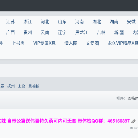
江苏
浙江
河北
山东
河南
湖北
湖南
安徽
广西
贵州
云南
辽宁
黑龙江
吉林
新.疆
内
外
上书房
VIP专属X息
情人圈
文爱圈
永久VIP精品X
宜春
抚州
上饶
景德镇
排序：
回帖
 自带公寓送伟哥特久药可内可无套 带体检QQ群：465160897
42