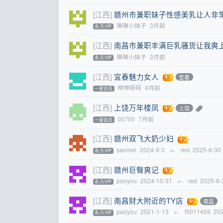
[江西]
赣州市兼职妹子性感美乳让人非
琳琳小妹子
3月前
永.久VIP
[江西]
南昌市兼职丰满巨乳骚货让我爽
琳琳小妹子
3月前
永.久VIP
[江西]
宜春魅力女人
宜春
咿咿呀呀
4月前
一星会员
[江西]
上饶万年楼凤
上饶
00700
7月前
一星会员
[江西]
赣州双飞大奶少妇
saomei
2024-9-3
←
red
2025-6-30
永.久VIP
[江西]
赣州巨臀爽记
paoyou
2024-10-31
←
red
2025-6-
永.久VIP
[江西]
南昌财大附近的TY店
南昌
paoyou
2021-1-13
←
f5011459
20
永.久VIP