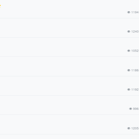
1194
1240
1052
1186
1192
996
1205