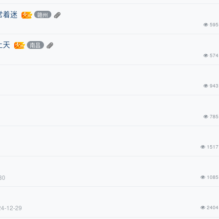
常着迷
赣州
595
上天
南昌
574
943
785
1517
30
1085
24-12-29
2404