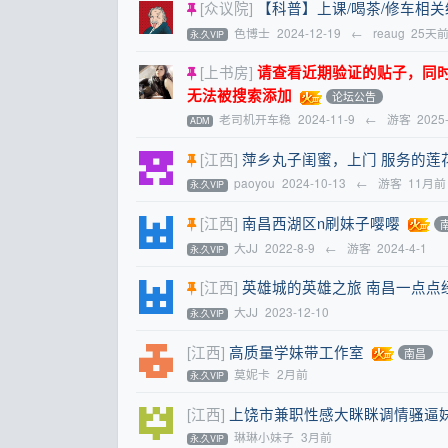
[众议院]
【科普】上课/喝茶/修车相
色博士
2024-12-19
←
reaug
25天
永.久VIP
[上书房]
请查看近期验证的贴子，同时提醒
无法被搜索添加
论坛公告
老司机开车稳
2024-11-9
←
游客
2025
ADM
[江西]
萍乡丸子闺蜜，上门 服务的莲
paoyou
2024-10-13
←
游客
11月前
永.久VIP
[江西]
南昌西湖区n刷妹子嘤嘤
大JJ
2022-8-9
←
游客
2024-4-1
永.久VIP
[江西]
英雄城的英雄之旅 南昌一点点
大JJ
2023-12-10
永.久VIP
[江西]
高质量学妹带工作室
南昌
莫妮卡
2月前
永.久VIP
[江西]
上饶市兼职性感大眯眯调情骚逼
琳琳小妹子
3月前
永.久VIP