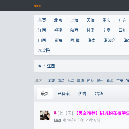
首页
北京
上海
天津
重庆
广东
江西
福建
陕西
甘肃
宁夏
四川
山西
青海
西.藏
海南
港澳台
海
众议院
江西
城区：
南昌
九江
鹰潭
萍乡
赣州
新余
吉安
全部
最新
已备案
优秀
精华
[上书房]
【美女推荐】同城约在校学生妹
老司机开车稳
23小时前
ADM