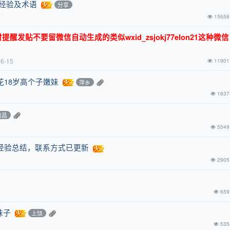
关经验及术语
分享
前
15658
发贴不要留微信自动生成的类似wxid_zsjokj77elon21这种微
-6-15
11901
花18岁高个子嫩妹
萍乡
1637
南昌
5549
经验总结，联系方式已更新
2905
659
妹子
上饶
535