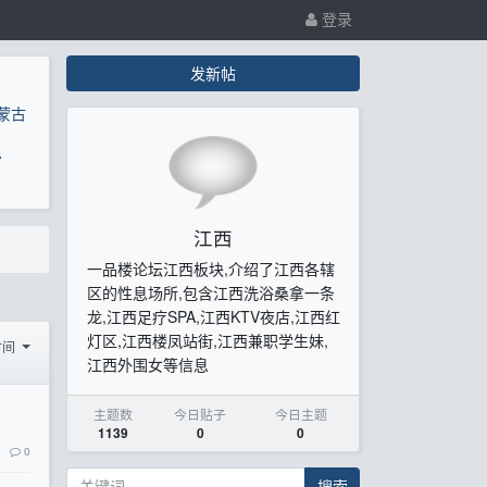
登录
发新帖
蒙古
息
江西
一品楼论坛江西板块,介绍了江西各辖
区的性息场所,包含江西洗浴桑拿一条
龙,江西足疗SPA,江西KTV夜店,江西红
灯区,江西楼凤站街,江西兼职学生妹,
时间
江西外围女等信息
主题数
今日贴子
今日主题
1139
0
0
0
搜索