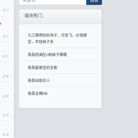
7
版块热门：
信，
九江难得的好场子，可双飞，价钱便
1
宜，年轻妹子多
南昌西湖区n刷妹子嘤嘤
1
南昌最便宜的全套
6
南昌站街拉人
南昌全裸KB
0
0
0