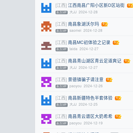
[江西]
江西南昌广阳小区新D区站街
大JJ
2024-12-28
永.久VIP
[江西]
南昌象湖沃尔玛
saomei
2024-12-28
永.久VIP
[江西]
南昌MC初体验之记录
taida
2024-12-27
永.久VIP
[江西]
南昌青山湖区青云足道爽记
大JJ
2024-12-27
永.久VIP
[江西]
景德镇骗子请注意
paoyou
2024-12-26
永.久VIP
[江西]
南昌新疆特色半套体验
大JJ
2024-12-25
永.久VIP
[江西]
南昌青云谱区大奶希希
paoyou
2024-12-19
永.久VIP