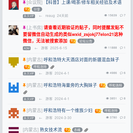
[众议院]
【科普】上课/喝茶/修车相关经验及术语
分享
←
reaug
24天前
15639
7
永.久VIP
[上书房]
请查看近期验证的贴子，同时提醒发贴不
要留微信自动生成的类似wxid_zsjokj77elon21这种
微信，无法被搜索添加
论坛公告
←
游客
2025-6-15
11888
1
ADM
[内蒙古]
呼和浩特大天酒店对面的新疆混血妹子
呼和浩特
←
游客
2024-4-1
4986
6
永.久VIP
[内蒙古]
呼和浩特海量旁的大胸妹子
呼和浩特
←
游客
2024-4-1
3851
8
永.久VIP
[内蒙古]
呼和浩特有一个维族少妇
呼和浩特
←
游客
2024-3-30
3780
2
永.久VIP
[内蒙古]
熟女技术流
赤峰