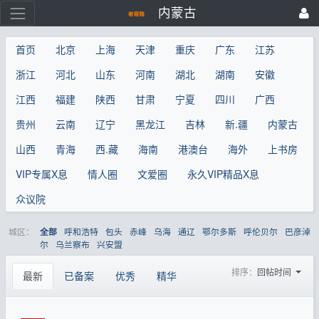
内蒙古
首页
北京
上海
天津
重庆
广东
江苏
浙江
河北
山东
河南
湖北
湖南
安徽
江西
福建
陕西
甘肃
宁夏
四川
广西
贵州
云南
辽宁
黑龙江
吉林
新.疆
内蒙古
山西
青海
西.藏
海南
港澳台
海外
上书房
VIP专属X息
情人圈
文爱圈
永久VIP精品X息
众议院
城区：
呼和浩特
包头
赤峰
乌海
通辽
鄂尔多斯
呼伦贝尔
巴彦淖
全部
尔
乌兰察布
兴安盟
排序：
回帖时间
最新
已备案
优秀
精华