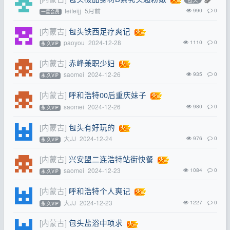
feifeijj
5月前
990
0
一星会员
[内蒙古]
包头铁西足疗爽记
paoyou
2024-12-28
1110
0
永.久VIP
[内蒙古]
赤峰兼职少妇
saomei
2024-12-26
935
0
永.久VIP
[内蒙古]
呼和浩特00后重庆妹子
saomei
2024-12-26
980
0
永.久VIP
[内蒙古]
包头有好玩的
大JJ
2024-12-24
976
0
永.久VIP
[内蒙古]
兴安盟二连浩特站街快餐
saomei
2024-12-23
1084
0
永.久VIP
[内蒙古]
呼和浩特个人爽记
大JJ
2024-12-23
1227
0
永.久VIP
[内蒙古]
包头盐浴中项求