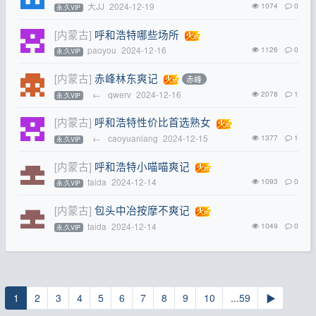
大JJ
2024-12-19
1074
0
永.久VIP
[内蒙古]
呼和浩特哪些场所
paoyou
2024-12-16
1126
0
永.久VIP
[内蒙古]
赤峰林东爽记
赤峰
←
qwerv
2024-12-16
2078
1
永.久VIP
[内蒙古]
呼和浩特性价比首选熟女
←
caoyuanlang
2024-12-15
1377
1
永.久VIP
[内蒙古]
呼和浩特小喵喵爽记
taida
2024-12-14
1093
0
永.久VIP
[内蒙古]
包头中冶按摩不爽记
taida
2024-12-14
1049
0
永.久VIP
1
2
3
4
5
6
7
8
9
10
...59
▶