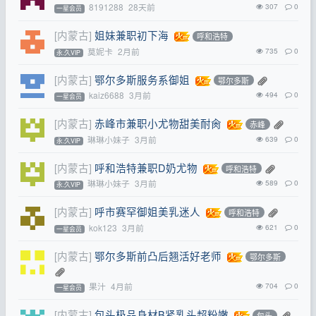
8191288
28天前
307
0
一星会员
[内蒙古]
姐妹兼职初下海
呼和浩特
莫妮卡
2月前
735
0
永.久VIP
[内蒙古]
鄂尔多斯服务系御姐
鄂尔多斯
kaiz6688
3月前
494
0
一星会员
[内蒙古]
赤峰市兼职小尤物甜美耐肏
赤峰
琳琳小妹子
3月前
639
0
永.久VIP
[内蒙古]
呼和浩特兼职D奶尤物
呼和浩特
琳琳小妹子
3月前
589
0
永.久VIP
[内蒙古]
呼市赛罕御姐美乳迷人
呼和浩特
kok123
3月前
621
0
一星会员
[内蒙古]
鄂尔多斯前凸后翘活好老师
鄂尔多斯
果汁
4月前
704
0
一星会员
[内蒙古]
包头极品身材B紧乳头超粉嫩
包头