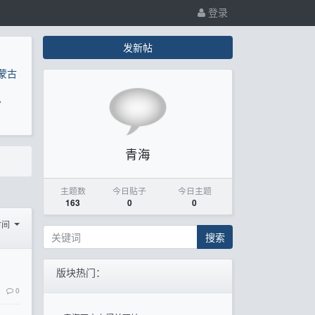
登录
发新帖
蒙古
息
青海
主题数
今日贴子
今日主题
163
0
0
时间
搜索
版块热门：
0