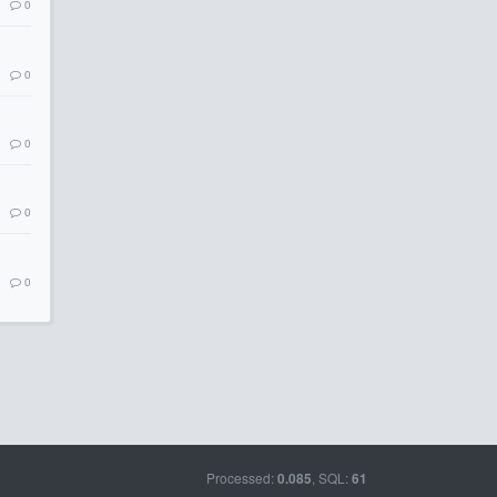
0
0
0
0
0
Processed:
, SQL:
0.085
61