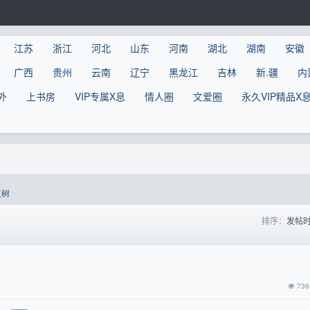
江苏
浙江
河北
山东
河南
湖北
湖南
安徽
广西
贵州
云南
辽宁
黑龙江
吉林
新.疆
内
外
上书房
VIP专属X息
情人圈
文爱圈
永久VIP精品X
玉树
排序：
发帖
736