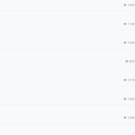
1254
1192
1046
903
1019
1265
1358