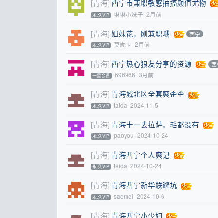
[青海]
西宁市兼职敏感抽搐颜值尤物
琳琳小妹子
2月前
永.久VIP
[青海]
姐妹花，刚兼职哦
西宁
莫妮卡
2月前
永.久VIP
[青海]
西宁热心狼友分享的资源
西
696966
3月前
一星会员
[青海]
青海城北区全套爽歪歪
taida
2024-11-5
永.久VIP
[青海]
青海十一去拉萨，毛都没有
paoyou
2024-10-24
永.久VIP
[青海]
青海西宁个人爽记
taida
2024-10-24
永.久VIP
[青海]
青海西宁新华联避坑
saomei
2024-10-6
永.久VIP
[青海]
青海西宁小少妇