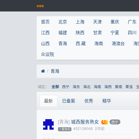
首页
北京
上海
天津
重庆
广东
江西
福建
陕西
甘肃
宁夏
四川
山西
青海
西.藏
海南
港澳台
海
众议院
青海
城区：
西宁
海东
海北
海南
海西
黄南
果洛
全部
最新
已备案
优秀
精华
[青海]
城西服务熟女
西宁
452139048
2月前
一星会员