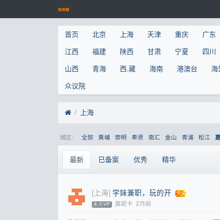
首页
北京
上海
天津
重庆
广东
江西
福建
陕西
甘肃
宁夏
四川
山西
青海
西.藏
海南
港澳台
海
众议院
上海
城区：
全部
黄埔
崇明
奉贤
南汇
金山
青浦
松江
最新
已备案
优秀
精华
[上海]
学妹兼职，玩的开
莫妮卡
2月前
永.久VIP