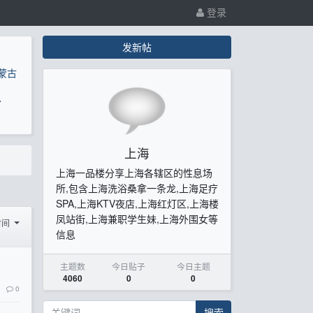
登录
发新帖
蒙古
息
上海
上海一品楼分享上海各辖区的性息场
所,包含上海洗浴桑拿一条龙,上海足疗
SPA,上海KTV夜店,上海红灯区,上海楼
凤站街,上海兼职学生妹,上海外围女等
时间
信息
主题数
今日贴子
今日主题
4060
0
0
0
搜索