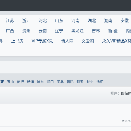
江苏
浙江
河北
山东
河南
湖北
湖南
安徽
广西
贵州
云南
辽宁
黑龙江
吉林
新.疆
内
外
上书房
VIP专属X息
情人圈
文爱圈
永久VIP精品X
宝山
闵行
杨浦
浦东
虹口
闸北
普陀
静安
长宁
徐汇
嘉定
排序：
回帖
875