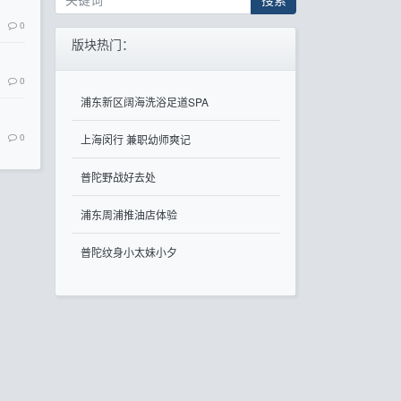
0
版块热门：
0
浦东新区阔海洗浴足道SPA
0
上海闵行 兼职幼师爽记
普陀野战好去处
浦东周浦推油店体验
普陀纹身小太妹小夕