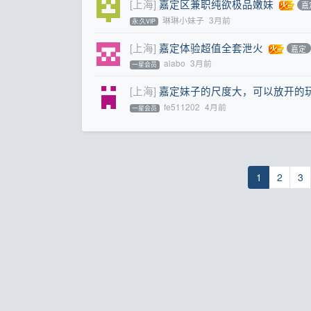
[上海]
嘉定区兼职纯欲极品嫩妹
嘉
琳琳小妹子
3月前
永.久VIP
[上海]
嘉定体验超值全套泄火
嘉定
alabo
3月前
一星会员
[上海]
嘉定妹子的尺度大，可以放开的
fe511202
4月前
一星会员
1
2
3