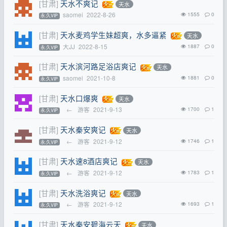
[甘肃]
天水不爽记
天水
saomei
2022-8-26
1555
0
永.久VIP
[甘肃]
天水麦鸡学生妹超爽，水多逼紧
天水
大JJ
2022-8-15
1887
0
永.久VIP
[甘肃]
天水滨河路足浴店爽记
天水
saomei
2021-10-8
1881
0
永.久VIP
[甘肃]
天水口爆爽
天水
←
游客
2021-9-13
1700
1
永.久VIP
[甘肃]
天水秦安爽记
天水
←
游客
2021-9-12
1746
1
永.久VIP
[甘肃]
天水速8酒店爽记
天水
←
游客
2021-9-12
1783
1
永.久VIP
[甘肃]
天水洗浴爽记
天水
←
游客
2021-9-12
1693
1
永.久VIP
[甘肃]
天水秦安碧海云天
天水