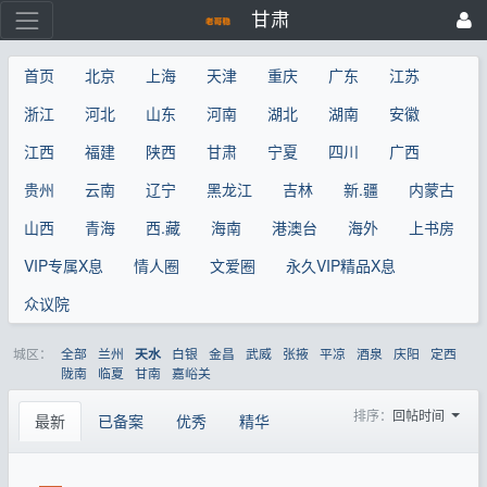
甘肃
首页
北京
上海
天津
重庆
广东
江苏
浙江
河北
山东
河南
湖北
湖南
安徽
江西
福建
陕西
甘肃
宁夏
四川
广西
贵州
云南
辽宁
黑龙江
吉林
新.疆
内蒙古
山西
青海
西.藏
海南
港澳台
海外
上书房
VIP专属X息
情人圈
文爱圈
永久VIP精品X息
众议院
城区：
全部
兰州
白银
金昌
武威
张掖
平凉
酒泉
庆阳
定西
天水
陇南
临夏
甘南
嘉峪关
排序：
回帖时间
最新
已备案
优秀
精华