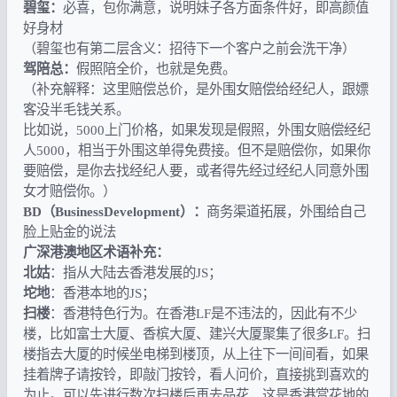
碧玺：
必喜，包你满意，说明妹子各方面条件好，即高颜值
好身材
（碧玺也有第二层含义：招待下一个客户之前会洗干净）
驾陪总：
假照陪全价，也就是免费。
（补充解释：这里赔偿总价，是外围女赔偿给经纪人，跟嫖
客没半毛钱关系。
比如说，5000上门价格，如果发现是假照，外围女赔偿经纪
人5000，相当于外围这单得免费接。但不是赔偿你，如果你
要赔偿，是你去找经纪人要，或者得先经过经纪人同意外围
女才赔偿你。）
BD（BusinessDevelopment）：
商务渠道拓展，外围给自己
脸上贴金的说法
广深港澳地区术语补充：
北姑
：指从大陆去香港发展的JS；
坨地
：香港本地的JS；
扫楼
：香港特色行为。在香港LF是不违法的，因此有不少
楼，比如富士大厦、香槟大厦、建兴大厦聚集了很多LF。扫
楼指去大厦的时候坐电梯到楼顶，从上往下一间间看，如果
挂着牌子请按铃，即敲门按铃，看人问价，直接挑到喜欢的
为止。可以先进行数次扫楼后再去品花，这是香港赏花地的