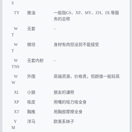
S
TY
推油
一般指GS、XP、MY、ZH、DL等服
务的总称
W
无套
–
T
W
微坦
身材有肉但没到不能接受
T
W
无套内射
–
TNS
W
外围
高端资源，价格贵，但颜值一般较高
W
XL
小狼
狼友的谦称
XP
吸皮
用嘴的吸力吸全身
XT
胸推
用胸部摩擦全身
Y
洋马
欧美系妹子
M