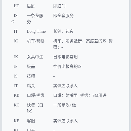
HT
后庭
即肛门
IS
一条龙服
即全套服务
O
务
IT
Long Time
长钟、包夜
JC
机车/警察
机车：服务敷衍，态度差的JS 警
察：-
JK
女高中生
日本电影常用
JP
极品
性价比极高的JS
JS
技师
–
JT
鸡头
实体店联系人
KB
口爆/捆绑
口爆：射嘴里 捆绑：SM用语
KC
快餐（口
一般是吹+做
吹）
KF
客服
实体店联系人
KJ
口交
–