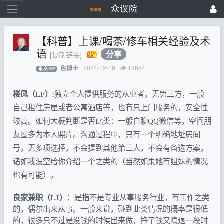
众议院
【科普】上课/喝茶/修车相关经验及术
语
分享
[复制链接]
2024-12-19
15654
色博士
永.久VIP
楼凤（LF）
:独立个人提供服务的从业者，无第三方，一般
自己租住房屋或者公寓酒店等，也有只上门服务的，安全性
较高。如何大概判断是否此类：一般自聊QQ微信等，空间朋
友圈多为本人照片。沟通过程中，只有一个明确地址房间
号，无多项选择，不会提到其他第三人，不会有备选方案，
诸如我没空给你介绍一个之类的（当然如果她有姐妹的情况
也有可能）。
良家兼职（LJ）
：是指不是专业从事服务行业，有工作之类
的，偶尔出来从事。一般来说，碰到此类情况的概率是很低
的，很多只不过是没钱的时候出来做，挣了钱又隐退一段时