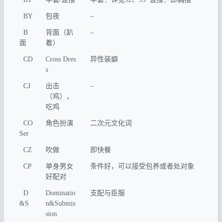
BY
包夜
–
B
背面（趴
–
面
着）
CD
Cross Dres
异性装癖
s
CJ
出击
–
（鸡），
吃鸡
CO
角色扮演
二次元文化词
Ser
CZ
吹做
即快餐
CP
单身男女
条件好，可以接受包养或者处对象
好配对
D
Dominatio
支配与臣服
&S
n&Submis
sion