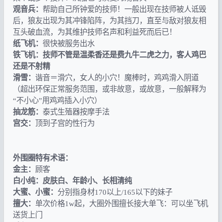
观音兵：
帮助自己所钟爱的技师！一般出现在技师被人诋毁
后，狼友出现为其冲锋陷阵，为其挡刀，直至与敌对狼友相
互头破血流，为其维护技师名声和利益死而后已！
纸飞机：
很快被服务出水
铁飞机：技师不管是温柔香还是费九牛二虎之力，客人鸡巴
还是不射精
滑雪：
谐音＝滑穴，女人的小穴！魔棒时，鸡鸡滑入阴道
（超出环保正常服务范围，或非故意，或故意，一般解释为
“不小心”用鸡鸡插入小穴）
抽龙筋：
泰式生殖器按摩手法
宫交：
顶到子宫的性行为
外围圈特有术语：
金主：
顾客
白小纯：皮肤白、年龄小、长相清纯
大蜜、小蜜：
分别指身材170以上/165以下的妹子
擅大：
单次价格1w起，大圈外围擅长接大单飞：可以坐飞机
送货上门