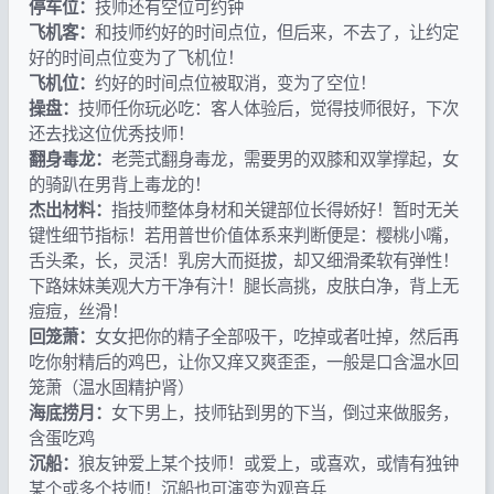
停车位：
技师还有空位可约钟
飞机客：
和技师约好的时间点位，但后来，不去了，让约定
好的时间点位变为了飞机位！
飞机位：
约好的时间点位被取消，变为了空位！
操盘：
技师任你玩必吃：客人体验后，觉得技师很好，下次
还去找这位优秀技师！
翻身毒龙：
老莞式翻身毒龙，需要男的双膝和双掌撑起，女
的骑趴在男背上毒龙的！
杰出材料：
指技师整体身材和关键部位长得娇好！暂时无关
键性细节指标！若用普世价值体系来判断便是：樱桃小嘴，
舌头柔，长，灵活！乳房大而挺拔，却又细滑柔软有弹性！
下路妹妹美观大方干净有汁！腿长高挑，皮肤白净，背上无
痘痘，丝滑！
回笼萧：
女女把你的精子全部吸干，吃掉或者吐掉，然后再
吃你射精后的鸡巴，让你又痒又爽歪歪，一般是口含温水回
笼萧（温水固精护肾）
海底捞月：
女下男上，技师钻到男的下当，倒过来做服务，
含蛋吃鸡
沉船：
狼友钟爱上某个技师！或爱上，或喜欢，或情有独钟
某个或多个技师！沉船也可演变为观音兵