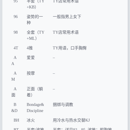
95
半套（TY
TY店常用术语
+KB）
96
姿势的一
一般指男上女下
种
98
全套（TY
TY店常用术语
+ML）
4T
4推
TY用语，口手胸臀
A
爱爱
–
A
A
按摩
–
M
A
正面（躺
–
面
着）
B
Bondage&
捆绑与调教
&D
Discipline
BH
冰火
用冷水与热水交替KJ
BT
半套/波推
半套：详见92、95 波推：即胸推