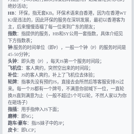
绝妙活动；
HB
：环保，指无套KB。环保术语来自香港，因为在香港WT
KJ是违法的，因此环保的服务在深圳发展，最初以香港客为
主，后来慢慢造福了每一位来到广东的朋友；
指数
：指提供的服务，HB和SY公用一套指数，具体介绍见
下方指数表；
钟
:服务的时间单位（即P），一般一个钟（P）的服务时间是
45-50分钟；
头钟
：即头炮（P），每天JS第一个服务时间段；
飞机位
：客人爽约，突然空出来的时间段；
补位
：JS的客人爽约，补上了飞机位去体验；
轮牌
：指事先没有预约JS，直接去会所然后等客服安排JS过
来。每一个JS都有一个牌号，不满意你就喊下一位，一直轮
换JS直到满意为止（一般不超过5个可以轮，不然人家以为你
在砸场子）
指插
：用手指伸入JS下面；
磨棒
：即SG；
跑车/
豪车
：指JS妹子中的JP；
皮卡
：即LCP；