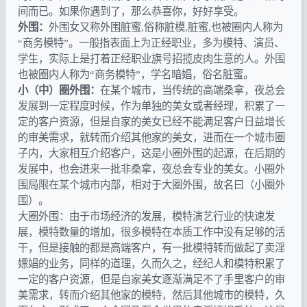
间而已。如果你遇到了，那么恭喜你，好好享受。
外围：
外围女又称外围脏蜜,俗称脏模,脏蜜,也被圈内人称为
“商务模特”。一般指表面上为正经职业，多为模特、演员、
学生，实际上是打着正经职业旗号招揽皮肉生意的人。外围
也被圈内人称为“商务模特”，学名暗娼，俗名脏蜜。
小（中）圈外围：
在某个城市，当传统的高端桑拿，夜总会
发展到一定程度时候，作为单独的美女或者经理，积累了一
定的客户资源，但是自家的美女已经不能满足客户日益增长
的审美需求，就转而介绍其他家的美女，进而在一个城市圈
子内，大家相互介绍客户，这是小圈外围的起源，在后期的
发展中，也会进来一批非桑拿，夜总会专业的美女。小圈外
围局限在某个城市内部，相对于大圈外围，故名曰（小圈外
围）。
大圈外围：由于市场经济的发展，模特演艺行业的快速发
展，模特数量的增加，很多模特在本质工作中没有足够的活
干，但是接触的都是高端客户，有一批模特转而做起了卖淫
嫖娼的业务，同样的道理，久而久之，经纪人和模特积累了
一定的客户资源，但是自家美女逐渐满足不了手里客户的审
美需求，转而介绍其他家的模特，然后其他城市的模特，久