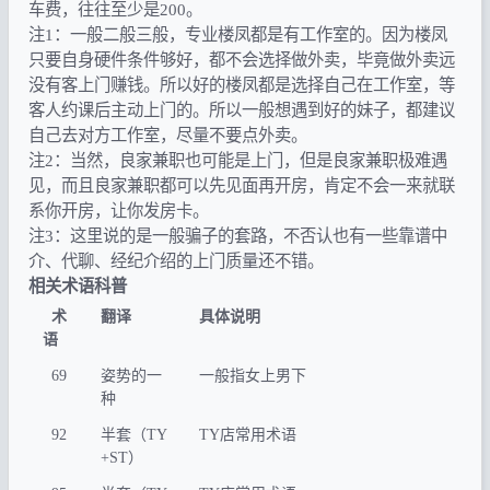
车费，往往至少是200。
注1：一般二般三般，专业楼凤都是有工作室的。因为楼凤
只要自身硬件条件够好，都不会选择做外卖，毕竟做外卖远
没有客上门赚钱。所以好的楼凤都是选择自己在工作室，等
客人约课后主动上门的。所以一般想遇到好的妹子，都建议
自己去对方工作室，尽量不要点外卖。
注2：当然，良家兼职也可能是上门，但是良家兼职极难遇
见，而且良家兼职都可以先见面再开房，肯定不会一来就联
系你开房，让你发房卡。
注3：这里说的是一般骗子的套路，不否认也有一些靠谱中
介、代聊、经纪介绍的上门质量还不错。
相关术语科普
术
翻译
具体说明
语
69
姿势的一
一般指女上男下
种
92
半套（TY
TY店常用术语
+ST）