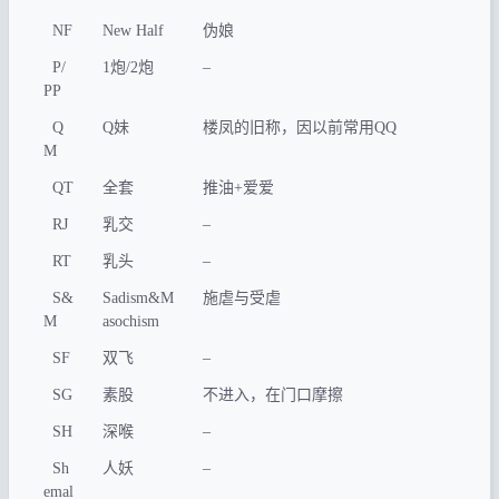
NF
New Half
伪娘
P/
1炮/2炮
–
PP
Q
Q妹
楼凤的旧称，因以前常用QQ
M
QT
全套
推油+爱爱
RJ
乳交
–
RT
乳头
–
S&
Sadism&M
施虐与受虐
M
asochism
SF
双飞
–
SG
素股
不进入，在门口摩擦
SH
深喉
–
Sh
人妖
–
emal