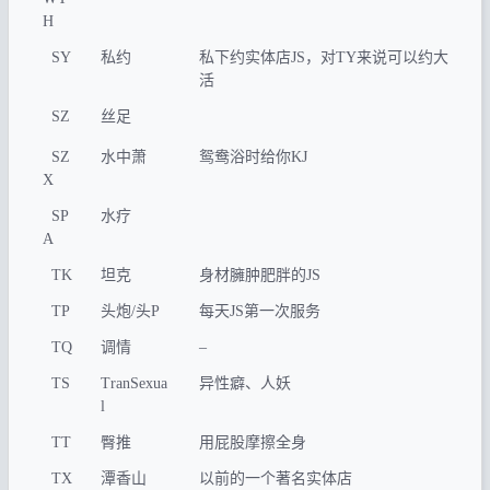
H
SY
私约
私下约实体店JS，对TY来说可以约大
活
SZ
丝足
SZ
水中萧
鸳鸯浴时给你KJ
X
SP
水疗
A
TK
坦克
身材臃肿肥胖的JS
TP
头炮/头P
每天JS第一次服务
TQ
调情
–
TS
TranSexua
异性癖、人妖
l
TT
臀推
用屁股摩擦全身
TX
潭香山
以前的一个著名实体店