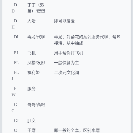
D
丁丁（弟
–
D
弟）/蛋蛋
D
大活
即可以爱爱
H
DL
毒龙/代聊
毒龙：对菊花的系列服务代聊：帮JS
接活，从中抽成
FJ
飞机
用手帮你打飞机
FL
凤楼/发廊
一般快餐为主
FL
福利姬
二次元文化词
J
F
服务
–
W
G
哥哥/高跟
–
G
GJ
肛交
–
G
干磨
即一般的全套，区别水磨