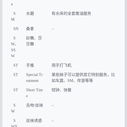
e
S
水磨
有水床的全套推油服务
M
SN
桑拿
–
S
砂舞、莎
W、
莎舞
SS
W
ST
手推
用手打飞机
ST
Special Tr
某些妹子可以提供其它特别服务，比
eatment
如车震、SM、伴游等等
ST
Short Tim
短钟、快餐
e
S
舌吻/丝袜
–
W
S
丝袜诱惑
–
WY