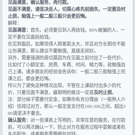
见面满意，确认服务，再付款。
见面不满意，请坚决走人，切莫心疼先前损失，一定要及时
止损，勉强上一般二般三般只会更后悔。
解释：
见面满意：
首先，必须要见到人再给钱。80%被骗的人，一
定不要在见面前给钱。
在见到面后，如果觉得人照差距太大，并且对方长相也不能
让你满意，那么建议不要勉强，直接走就好。
另外，需要强调的是切莫因为在见面之前付出了一些代价，
比如付了小额定金、房费、车费、时间、精力等，就勉强自
己上课。诸多狼友的经验会告诉你：一般二般三般勉强上完
课之后，都会更后悔。
所以为了避免这种情况出现，不管在上课前付出多少的代
价，只要见面不满意，最聪明的做法一定是
及时止损
。
注：部分妹子需要付定金，如果你有充分理由（一般熟人介
绍）信得过对方，那么一般定金支付在100-300之间，超出3
00请坚决不要去。
确认服务：
对一些课表上写明的，非常在意的服务，在付款
前，可以再次确认一下，防止对方在服务过程中耍赖或者机
车不配合，或者服务需要额外加钱。