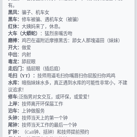
有。
黑凤：
骗子、机车女
黑车：
修车被骗、遇机车女（被骗）
红休：
大姨妈来了，休息。
大车（大蟒蛇）
：猛烈亲嘴舌吻
磨棒：
鸡巴在逼附近摩擦黑舌：舔女人那塊逼田（妹妹）
开大：
做爱
中出
：内射
毒龙：
舔屁眼
走后门：
插屁眼（插后庭）
毛扫（YT）：
技师用逼毛扫你嘴唇扫你屁股扫你鸡鸡
水库：
暗指妹妹水多，真正遇到水库的可能性非常小，不建
议追求！
修车:
泛指男对女交互，或环保，或爱爱！
上岸：
技师离开环保届工作
泊车：
上钟做服务
头钟：
技师当天上的第一个钟
尾钟：
技师当天工作的最后一个钟
扩钟：
（Call钟、括钟）和技师提前预约