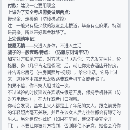
付款：
建议一定要用现金
上课为了安全考虑需要做到两点：
带现金、走楼道（防楼梯监控）
注：一般只有极少数的狼友会走楼道，毕竟有点麻烦，特别
是高楼。所以带好现金就够了。
上完课请牢记：
拔屌无情
——只进入身体，不进入生活
骗子的一般套路/特点：（防骗原则请牢记）
加完对方联系方式，对方就立马联系你：它先发完照片、价
格服、务（几乎肯定是假照）后，就让你先去酒店开好房，
并告诉它房号（拍房间照片/视频），给它电话，它马上过
来，这种基本都是恐龙收路费或者机车女或者骗子。
如果不信，你不妨大胆试验一次。
不过试验的时候建议在宾馆先假意开房，保持手机静音（防
对方电话你），在大厅或者门口观察。
你就会发现，基本上来人都是上了年纪的女人，跟之前发你
的年轻照片毫无关联。并且在该女人后方往往都会有蹲守的
男人。另外建议你藏好（如果在房间，建议不要完全开
门），不要让你被对方找到，否则即便不满意，她也会讹你