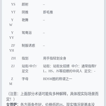
YS
颜射
–
YT
阴推
即毛推
Y
艳舞
–
W
Y
鸳鸯浴
–
YY
ZF
制服诱惑
–
YH
ZH
指划
用手指轻划全身
ZJ
站街/中介/
站街：站街女招嫖 中介：通常指帮F
足交
L、HS、JS等招嫖的中间人 足交：-
Z
字母
BDSM圈的称谓之一
M
（注意：上面部分术语可能有多种解释，具体视实际场景而
定！）
女菩萨：
各方面条件好，价格低的JS，现实情况是基本没