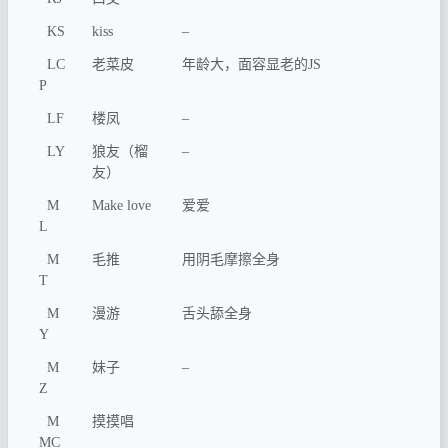
KS
kiss
–
LC
老菜皮
年龄大，面容显老的JS
P
LF
楼凤
–
LY
狼友（榴
–
友）
M
Make love
爱爱
L
M
毛推
用阴毛摩擦全身
T
M
漫游
舌头舔全身
Y
M
妹子
–
Z
M
摸摸唱
MC