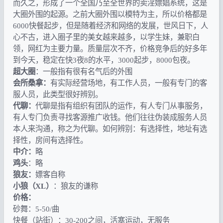
而久之，形成了一个全国乃至全世界的卖淫嫖娼系统，这是
大圈外围的起源。之前大圈外围以模特为主，所以价格都是
6000快餐起步，但是随着经济和网络的发展，世风日下，人
心不古，进入圈子里的美女越来越多，以学生妹，兼职白
领，网红为主要力量。质量层次不齐，价格竞争后的好多年
到今天，稳定在快3夜8的水平，3000起步，8000包夜。
超大圈
：一般指有很有名气后的外围
会所桑拿：
有实际经营场地，有工作人员，一般有专门的客
服人员，此类型很好辨别。
代聊：
代聊是指有组织有团队的运作，有人专门从事服务，
有人专门负责寻找客源推广收钱。他们往往伪装成服务人员
本人来沟通，称之为代聊。如何辨别：有选择性，地址有选
择性，房间有选择性。
中介：
略
鸡头
：略
狼友：
嫖客自称
小狼（XL）
：狼友的谦称
价格：
砂舞：5-50/曲
快餐（站街）：30-200之间，活塞运动，无服务