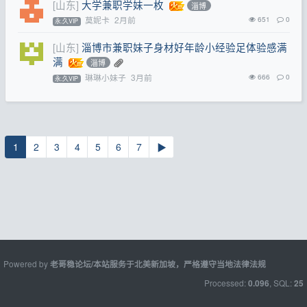
[山东]
大学兼职学妹一枚
淄博
莫妮卡
2月前
651
0
永.久VIP
[山东]
淄博市兼职妹子身材好年龄小经验足体验感满
满
淄博
琳琳小妹子
3月前
666
0
永.久VIP
1
2
3
4
5
6
7
▶
Powered by
老哥稳论坛/本站服务于北美新加坡，严格遵守当地法律法规
Processed:
, SQL:
0.096
25