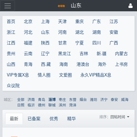
山东
首页
北京
上海
天津
重庆
广东
江苏
浙江
河北
山东
河南
湖北
湖南
安徽
江西
福建
陕西
甘肃
宁夏
四川
广西
贵州
云南
辽宁
黑龙江
吉林
新.疆
内蒙古
山西
青海
西.藏
海南
港澳台
海外
上书房
VIP专属X息
情人圈
文爱圈
永久VIP精品X息
众议院
城区：
全部
济南
青岛
枣庄
东营
烟台
潍坊
济宁
泰安
威海
淄博
日照
临沂
德州
聊城
滨州
菏泽
排序：
回帖时间
最新
已备案
优秀
精华