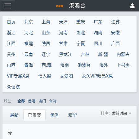
港澳台
首页
北京
上海
天津
重庆
广东
江苏
浙江
河北
山东
河南
湖北
湖南
安徽
江西
福建
陕西
甘肃
宁夏
四川
广西
贵州
云南
辽宁
黑龙江
吉林
新.疆
内蒙古
山西
青海
西.藏
海南
港澳台
海外
上书房
VIP专属X息
情人圈
文爱圈
永久VIP精品X息
众议院
城区：
香港
澳门
台湾
全部
排序：
发帖时间
最新
已备案
优秀
精华
无