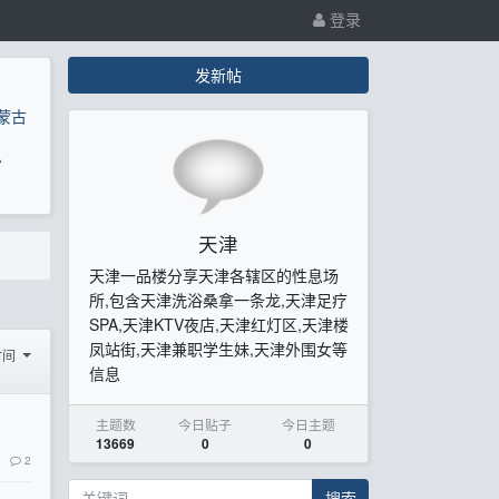
登录
发新帖
蒙古
息
天津
天津一品楼分享天津各辖区的性息场
所,包含天津洗浴桑拿一条龙,天津足疗
SPA,天津KTV夜店,天津红灯区,天津楼
凤站街,天津兼职学生妹,天津外围女等
时间
信息
主题数
今日贴子
今日主题
13669
0
0
2
搜索