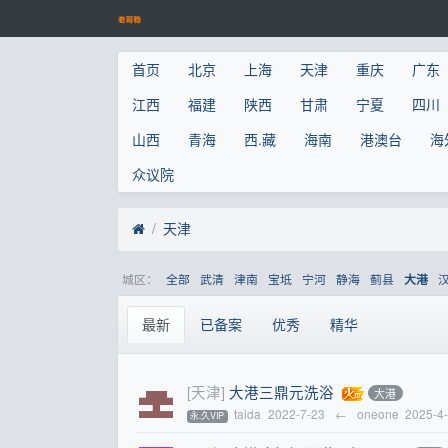
首页
北京
上海
天津
重庆
广东
江西
福建
陕西
甘肃
宁夏
四川
山西
青海
西.藏
海南
港澳台
海
众议院
天津
城区：
全部
武清
津南
宝坻
宁河
静海
蓟县
大港
最新
已备案
优秀
精华
[天津]
大港三鼎元洗浴
大港
taida
2022-7-23
←
oneone
2025-4
永.久VIP