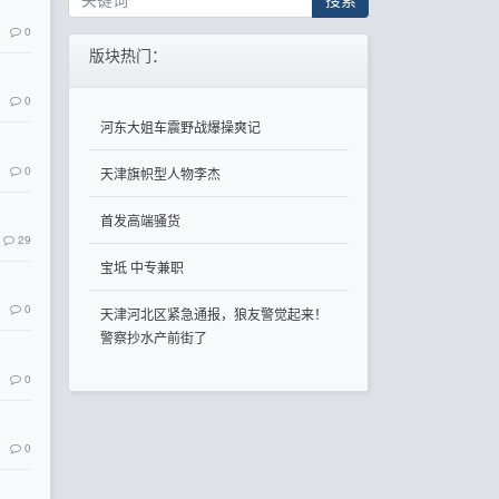
0
版块热门：
0
河东大姐车震野战爆操爽记
0
天津旗帜型人物李杰
首发高端骚货
29
宝坻 中专兼职
0
天津河北区紧急通报，狼友警觉起来！
警察抄水产前街了
0
0