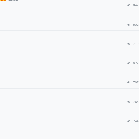
1847
1832
1719
1677
1707
1766
1744