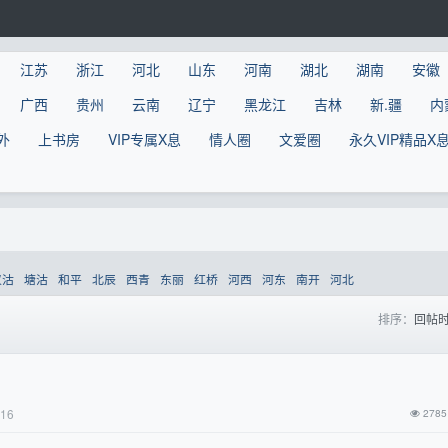
江苏
浙江
河北
山东
河南
湖北
湖南
安徽
广西
贵州
云南
辽宁
黑龙江
吉林
新.疆
内
外
上书房
VIP专属X息
情人圈
文爱圈
永久VIP精品X
汉沽
塘沽
和平
北辰
西青
东丽
红桥
河西
河东
南开
河北
排序：
回帖
-16
2785