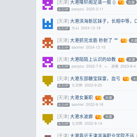
[天津]
大港隆轩阁足道一般 ()
大港
paoyou
2025-3-11
永.久VIP
[天津]
大港滨海新区妹子，长相中等，
大JJ
2024-12-18
永.久VIP
[天津]
大港抓完龙筋 秒射了 艹
大
saomei
2024-12-15
永.久VIP
[天津]
大港陌陌上认识的幼教
大港
paoyou
2022-7-5
←
游客
2023-8-4
永.久VIP
[天津]
大港东部糖宝踩雷，血亏
大
七次郎
2022-9-20
永.久VIP
[天津]
大港女兼职
大港
saomei
2022-9-18
永.久VIP
[天津]
大港水波廊
大港
七次郎
2022-9-14
永.久VIP
[天津]
大港靠近天津滨海职业学院不远