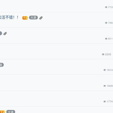
713
口活不错！！
大港
746
港
911
2205
港
1614
1609
1774
大港