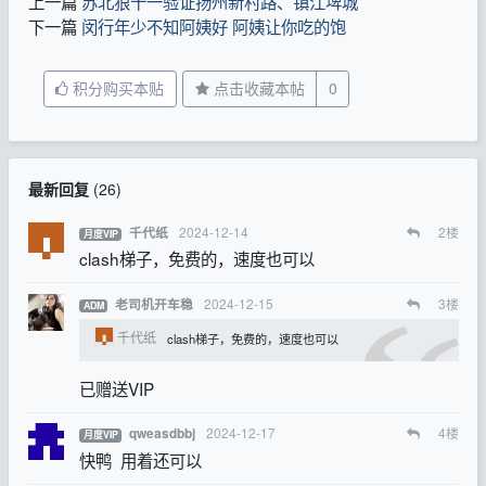
上一篇
苏北狼十一验证扬州新村路、镇江埤城
下一篇
闵行年少不知阿姨好 阿姨让你吃的饱
积分购买本贴
点击收藏本帖
0
最新回复
(
26
)
2024-12-14
2
楼
千代纸
月度VIP
clash梯子，免费的，速度也可以
2024-12-15
3
楼
老司机开车稳
ADM
千代纸
clash梯子，免费的，速度也可以
已赠送VIP
2024-12-17
4
楼
qweasdbbj
月度VIP
快鸭 用着还可以