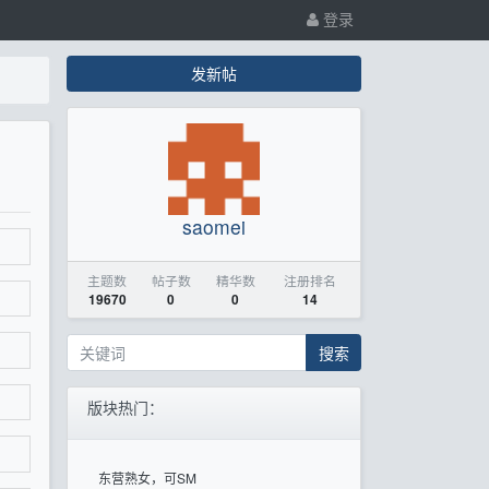
登录
发新帖
saomei
主题数
帖子数
精华数
注册排名
19670
0
0
14
搜索
版块热门：
东营熟女，可SM