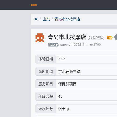
山东
青岛市北按摩店
青岛市北按摩店
[复制链接]
2022-8-1
1700
saomei
永.久VIP
7.25
体验日期
市北开源三路
场所地点
保健加项目
服务项目
45
年龄容貌
很干净
环境评分