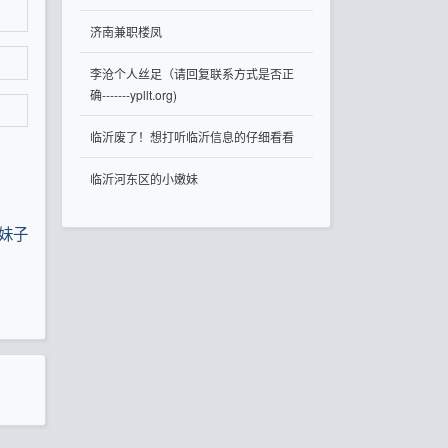
济南兼职楼凤
李沧个人丝足（请回复联系方式是否正
确-------ypllt.org)
临沂废了！想打听临沂信息的仔细看看
临沂河东区的小嫩妹
妹子