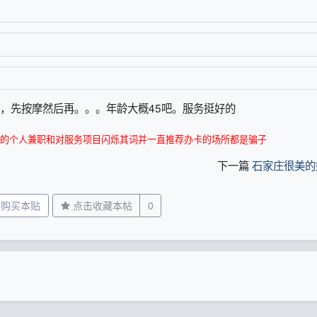
0，先按摩然后再。。。年龄大概45吧。服务挺好的
的个人兼职和对服务项目闪烁其词并一直推荐办卡的场所都是骗子
下一篇
石家庄很美的
分购买本贴
点击收藏本帖
0