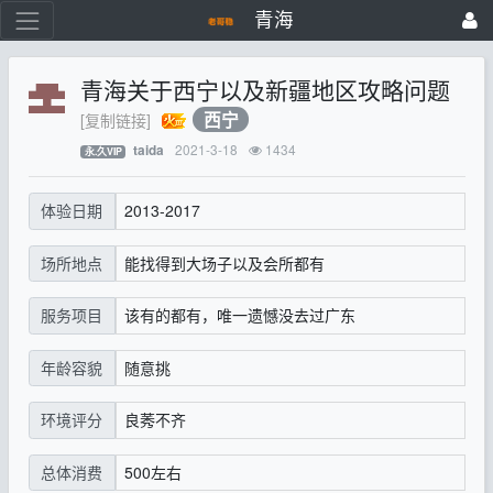
青海
青海关于西宁以及新疆地区攻略问题
西宁
[复制链接]
2021-3-18
1434
taida
永.久VIP
2013-2017
体验日期
能找得到大场子以及会所都有
场所地点
该有的都有，唯一遗憾没去过广东
服务项目
随意挑
年龄容貌
良莠不齐
环境评分
500左右
总体消费