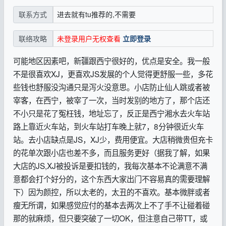
进去就有tu推荐的,不需要
联系方式
未登录用户无权查看
立即登录
联络攻略
可能地区因素吧，新疆跟西宁很好的，优点是安全。我一般
不是很喜欢XJ，更喜欢JS发展的个人觉得更舒服一些，多花
些钱也舒服没沟通只是泻火没意思。小店防止仙人跳或者被
宰客，在西宁，被宰了一次，当时发别的地方了，那个店还
不小只是花了冤枉钱，地址忘了，反正是西宁湘水去火车站
路上靠近火车站，到火车站打车晚上就7，8分钟很近火车
站。去小店缺点是JS，XJ少，费用便宜。大店稍微贵但充卡
的花单次跟小店也差不多，而且服务更好（据我了解，如果
大店的JS,XJ被投诉是要扣钱的，我每次基本不论满意不满
意都会打个好分的，这个东西大家出门不容易真的需要理解
下）因为颜控，所以太老的，太丑的不喜欢。基本微胖或者
瘦无所谓，如果感觉应付的基本去两次上不了手不让碰着碰
那的就麻烦，但只要突破了一切OK，但注意自己带TT，或