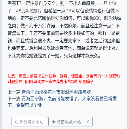
者有TT一定注意自身安全。别一下出人命麻烦。一旦上位
了，JS比XJ更好，但希望一点DP可以但谈感情也行但做不
到的一定不要允诺哪怕是爱你如何，可以跟你XX，跟你结婚
之类；做不到千万别许诺，不然麻烦。而且还注意一点：不
管怎么干，千万不要事前需要给多少钱如何的，那样一是费
钱，而且感觉会很不爽。一定要先拿下，或者之后约出来但
也要完事之后利用去吃饭或者其他，简单说来就是得让对方
不认为你给她钱是为了干她，只有这样才能长久。
注意：见面之前要求支付红包、路费、保证金、定金等的个人兼职和
对服务项目闪烁其词并一直推荐办卡的场所都是骗子
上一篇
青海海西州格尔木市聚浪潮浴都寻欢
下一篇
青海西宁游，之前可能发错了，大家没看着重新发
下，希望可以毕业
积分购买本贴
点击收藏本帖
0