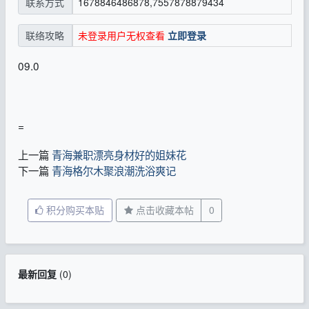
1678846486878,7557878879434
联系方式
未登录用户无权查看
立即登录
联络攻略
09.0
=
上一篇
青海兼职漂亮身材好的姐妹花
下一篇
青海格尔木聚浪潮洗浴爽记
积分购买本贴
点击收藏本帖
0
最新回复
(
0
)