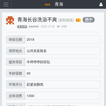
青海
青海长谷洗浴不爽
西宁
[复制链接]
2021-3-18
1488
saomei
永.久VIP
2018
体验日期
公共关系姓名
场所地点
牛呼呼呼好好玩
服务项目
60
年龄容貌
赶紧去酥肉
环境评分
1000
总体消费