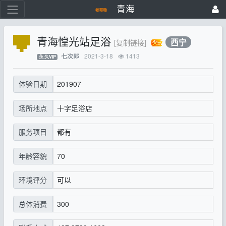
青海
青海惶光站足浴
西宁
[复制链接]
2021-3-18
1413
七次郎
永.久VIP
201907
体验日期
十字足浴店
场所地点
都有
服务项目
70
年龄容貌
可以
环境评分
300
总体消费