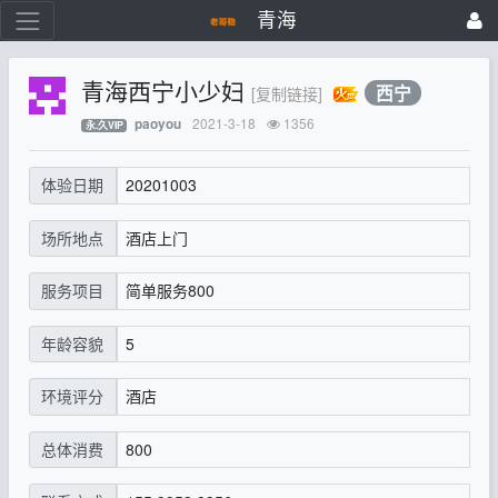
青海
青海西宁小少妇
西宁
[复制链接]
2021-3-18
1356
paoyou
永.久VIP
20201003
体验日期
酒店上门
场所地点
简单服务800
服务项目
5
年龄容貌
酒店
环境评分
800
总体消费