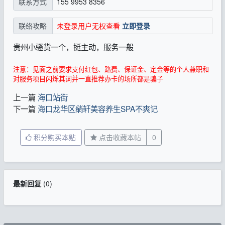
155 9953 8356
联系方式
未登录用户无权查看
立即登录
联络攻略
贵州小骚货一个，挺主动，服务一般
注意：见面之前要求支付红包、路费、保证金、定金等的个人兼职和
对服务项目闪烁其词并一直推荐办卡的场所都是骗子
上一篇
海口站街
下一篇
海口龙华区绱轩美容养生SPA不爽记
积分购买本贴
点击收藏本帖
0
最新回复
(
0
)