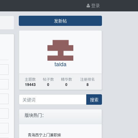
登录
发新帖
taida
主题数
帖子数
精华数
注册排名
19443
0
0
8
搜索
版块热门：
青海西宁上门兼职妹