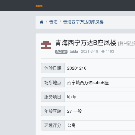
青海
青海西宁万达B座凤楼
青海西宁万达B座凤楼
[复制链接
2021-3-18
1193
taida
永.久VIP
20201216
体验日期
西宁城西万达sohoB座
场所地点
kj dp
服务项目
27 一般
年龄容貌
公寓
环境评分