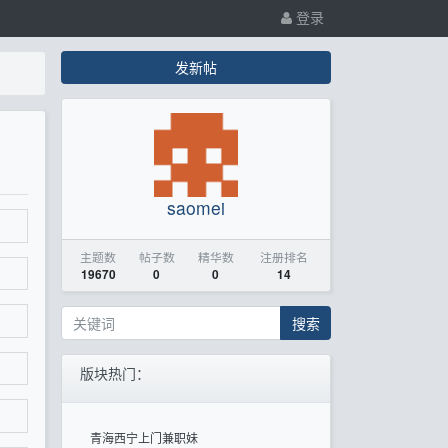
登录
发新帖
saomei
主题数
帖子数
精华数
注册排名
19670
0
0
14
搜索
版块热门：
青海西宁上门兼职妹