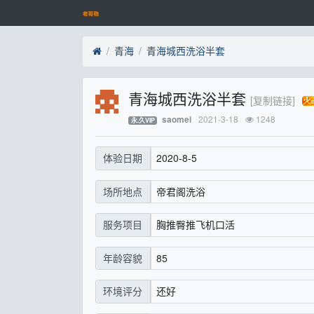
青海
青海城西洗浴半套
青海城西洗浴半套
[复制链接]
2021-3-18
1248
saomei
永.久VIP
2020-8-5
体验日期
帝君阁洗浴
场所地点
胸推臀推飞机口活
服务项目
85
年龄容貌
还好
环境评分