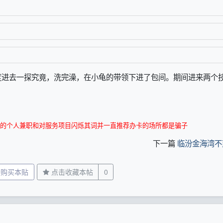
度进去一探究竟，洗完澡，在小龟的带领下进了包间。期间进来两个
的个人兼职和对服务项目闪烁其词并一直推荐办卡的场所都是骗子
下一篇
临汾金海湾不
分购买本贴
点击收藏本帖
0