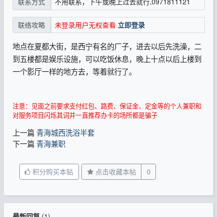
不用联系，下午或晚上过去就行,0971811121
联系方式
未登录用户无权查看
立即登录
联络攻略
地点在夏都大街，是西宁有名的厂子，进去以后先洗澡，二
到五楼都是娱乐设施，可以吃饭休息，晚上十点以后上楼到
一个影厅一样的地方去，等着就行了。
注意：见面之前要求支付红包、路费、保证金、定金等的个人兼职和
对服务项目闪烁其词并一直推荐办卡的场所都是骗子
上一篇
青海城西洗浴半套
下一篇
青海兼职
积分购买本贴
点击收藏本帖
0
最新回复
(
1
)