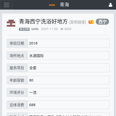
青海
青海西宁洗浴好地方
西宁
[复制链接]
2020-11-29
3669
taida
永.久VIP
2018
体验日期
水源国际
场所地点
全套
服务项目
80
年龄容貌
一流
环境评分
688
总体消费