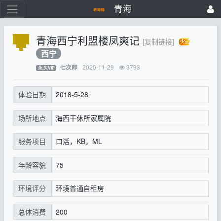
青海
青海西宁利盟楼凤爽记
[复制链接]
西宁
2020-11-29
3793
七次郎
永.久VIP
2018-5-28
体验日期
海西干休所家属院
场所地点
口活，KB，ML
服务项目
75
年龄容貌
环境普通自租房
环境评分
200
总体消费