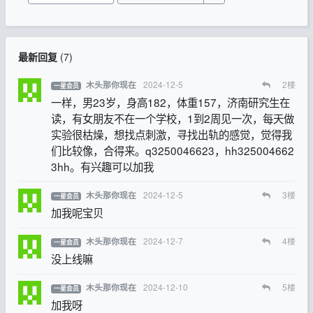
最新回复
(
7
)
2024-12-5
2
楼
木头那你现在
一星会员
一样，男23岁，身高182，体重157，济南研究生在
读，有女朋友不在一个学校，1到2周见一次，每天做
实验很枯燥，想找点刺激，寻找出轨的感觉，觉得我
们比较像，合得来。q3250046623，hh325004662
3hh。有兴趣可以加我
2024-12-5
3
楼
木头那你现在
一星会员
加我呢宝贝
2024-12-7
4
楼
木头那你现在
一星会员
没上线嘛
2024-12-10
5
楼
木头那你现在
一星会员
加我呀