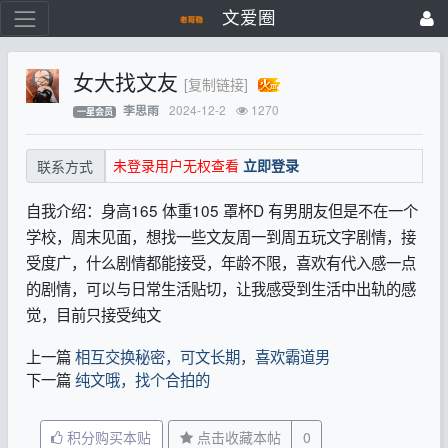
文爱圈
女大找文友
[复制链接]
2024-12-2
1270
李思雨
一星会员
未登录用户无权查看
立即登录
联系方式
自我介绍：身高165 体重105 罩杯D 有男朋友但是不在一个
学校，周末见面，想找一些文友周一到周五玩文字剧情，接
受度广，什么剧情都能接受，年龄不限，喜欢有代入感一点
的剧情，可以与日常生活贴切，让我感受到生活中出轨的感
觉，目前只接受纯文
上一篇
相互交换秘密，可文长期，喜欢霸道男
下一篇
纯文哦，找个合拍的
积分购买本贴
点击收藏本帖
0