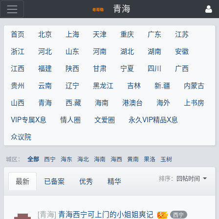
青海
首页
北京
上海
天津
重庆
广东
江苏
浙江
河北
山东
河南
湖北
湖南
安徽
江西
福建
陕西
甘肃
宁夏
四川
广西
贵州
云南
辽宁
黑龙江
吉林
新.疆
内蒙古
山西
青海
西.藏
海南
港澳台
海外
上书房
VIP专属X息
情人圈
文爱圈
永久VIP精品X息
众议院
城区：
西宁
海东
海北
海南
海西
黄南
果洛
玉树
全部
排序：
回帖时间
最新
已备案
优秀
精华
[青海]
青海西宁可上门的小姐姐爽记
西宁