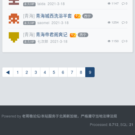
taida
2021-3-18
1147
0
永.久VIP
[青海]
青海城西洗浴半套
西宁
saomei
2021-3-18
1254
0
永.久VIP
[青海]
青海帝君阁爽记
西宁
七次郎
2021-3-18
1150
0
永.久VIP
◀
1
2
3
4
5
6
7
8
9
Powered by
老哥稳论坛/本站服务于北美新加坡，严格遵守当地法律法规
Processed:
, SQL:
0.712
21