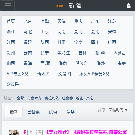
新.疆
首页
北京
上海
天津
重庆
广东
江苏
浙江
河北
山东
河南
湖北
湖南
安徽
江西
福建
陕西
甘肃
宁夏
四川
广西
贵州
云南
辽宁
黑龙江
吉林
新.疆
内蒙古
山西
青海
西.藏
海南
港澳台
海外
上书房
VIP专属X息
情人圈
文爱圈
永久VIP精品X息
众议院
城区：
乌鲁木齐
克拉玛依
吐鲁番
哈密
其它
全部
排序：
回帖时间
最新
已备案
优秀
精华
[上书房]
【美女推荐】同城约在校学生妹 自带公寓