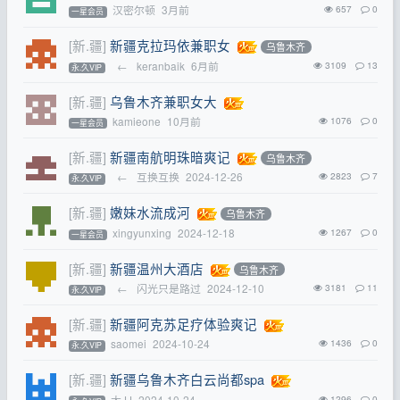
汉密尔顿
3月前
657
0
一星会员
[新.疆]
新疆克拉玛依兼职女
乌鲁木齐
←
keranbaik
6月前
3109
13
永.久VIP
[新.疆]
乌鲁木齐兼职女大
kamieone
10月前
1076
0
一星会员
[新.疆]
新疆南航明珠暗爽记
乌鲁木齐
←
互换互换
2024-12-26
2823
7
永.久VIP
[新.疆]
嫩妹水流成河
乌鲁木齐
xingyunxing
2024-12-18
1267
0
一星会员
[新.疆]
新疆温州大酒店
乌鲁木齐
←
闪光只是路过
2024-12-10
3181
11
永.久VIP
[新.疆]
新疆阿克苏足疗体验爽记
saomei
2024-10-24
1436
0
永.久VIP
[新.疆]
新疆乌鲁木齐白云尚都spa
大JJ
2024-10-24
1296
0