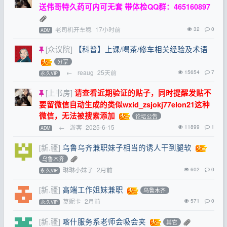
送伟哥特久药可内可无套 带体检QQ群：465160897
老司机开车稳
17小时前
32
0
ADM
[众议院]
【科普】上课/喝茶/修车相关经验及术语
分享
←
reaug
25天前
15654
7
永.久VIP
[上书房]
请查看近期验证的贴子，同时提醒发贴不
要留微信自动生成的类似wxid_zsjokj77elon21这种
微信，无法被搜索添加
论坛公告
←
游客
2025-6-15
11899
1
ADM
[新.疆]
乌鲁乌齐兼职妹子相当的诱人干到腿软
乌鲁木齐
琳琳小妹子
2月前
602
0
永.久VIP
[新.疆]
高端工作姐妹兼职
乌鲁木齐
莫妮卡
2月前
571
0
永.久VIP
[新.疆]
喀什服务系老师会吸会夹
其它