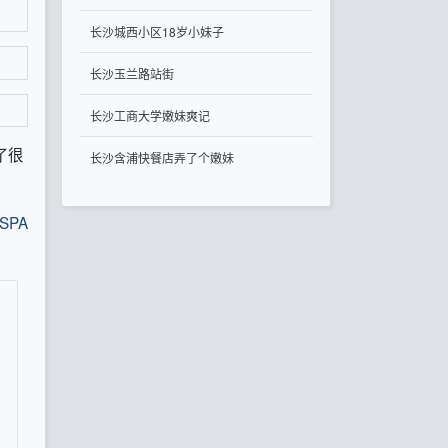
长沙城西小区18岁小妹子
长沙玉兰路站街
长沙工商大学嫩妹爽记
了很
长沙含浦快餐店弄了个嫩妹
SPA