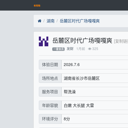
湖南
岳麓区时代广场嘎嘎爽
岳麓区时代广场嘎嘎爽
[复制链
1月前
325
发财
一星会员
2026.7.6
体验日期
湖南省长沙市岳麓区
场所地点
帮洗澡
服务项目
白嫩 大长腿 大雷
年龄容貌
8分
环境评分