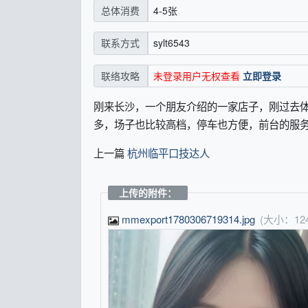
4-5张
总体消费
sylt6543
联系方式
未登录用户无权查看
立即登录
联络攻略
刚来长沙，一个朋友介绍的一家店子，刚过去体
多，场子也比较高档，停车也方便，前台的服
上一篇
杭州临平口技达人
上传的附件：
mmexport1780306719314.jpg
(大小：12