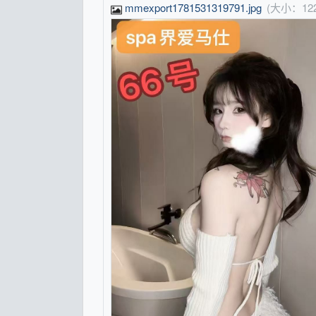
mmexport1781531319791.jpg
(大小：12