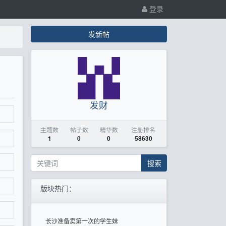
登录
发新帖
发财
主题数
帖子数
精华数
注册排名
1
0
0
58630
搜索
版块热门：
长沙准备卖第一次的学生妹