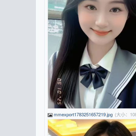
mmexport1783251657219.jpg
(大小：10