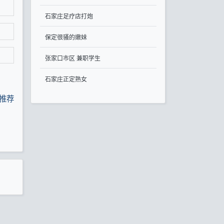
石家庄足疗店打炮
保定很骚的嫩妹
张家口市区 兼职学生
石家庄正定熟女
推荐