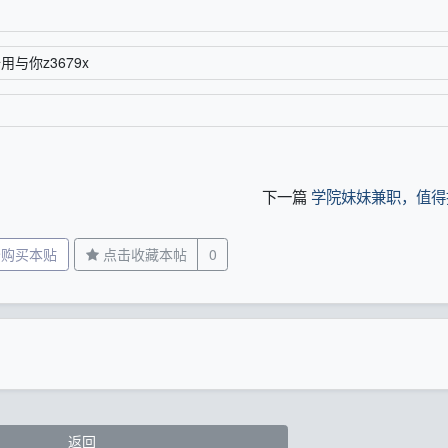
备用与你z3679x
下一篇
学院妹妹兼职，值得
分购买本贴
点击收藏本帖
0
返回