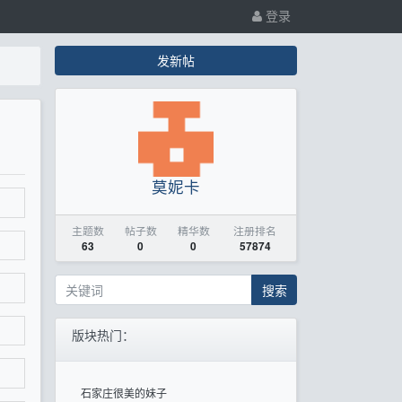
登录
发新帖
莫妮卡
主题数
帖子数
精华数
注册排名
63
0
0
57874
搜索
版块热门：
石家庄很美的妹子