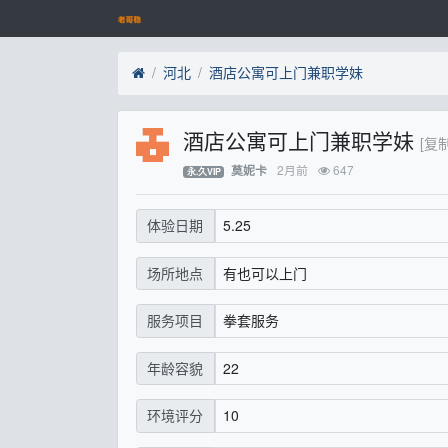
河北
酒店公寓可上门兼职学妹
酒店公寓可上门兼职学妹
[复
2月前
647
莫妮卡
永.久VIP
5.25
体验日期
有也可以上门
场所地点
拳套服务
服务项目
22
年龄容貌
10
环境评分