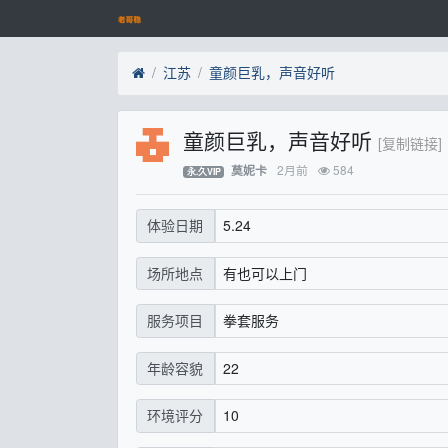
江苏
童颜巨乳，声音好听
童颜巨乳，声音好听
[复制链接]
2月前
584
莫妮卡
永.久VIP
5.24
体验日期
有也可以上门
场所地点
拳套服务
服务项目
22
年龄容貌
10
环境评分