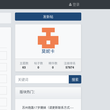
登录
发新帖
莫妮卡
主题数
帖子数
精华数
注册排名
63
0
0
57874
搜索
版块热门：
苏州炮轰17岁嫩妹（请更新联系方式----