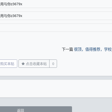
备用与你z3679x
备用与你z3679x
下一篇
很顶，值得推荐，学校
分购买本贴
点击收藏本帖
0
返回