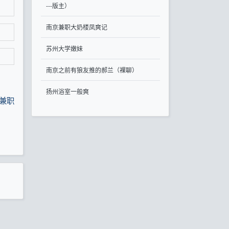
---版主）
南京兼职大奶楼凤爽记
苏州大学嫩妹
南京之前有狼友推的郝兰（裸聊）
扬州浴室一般爽
兼职