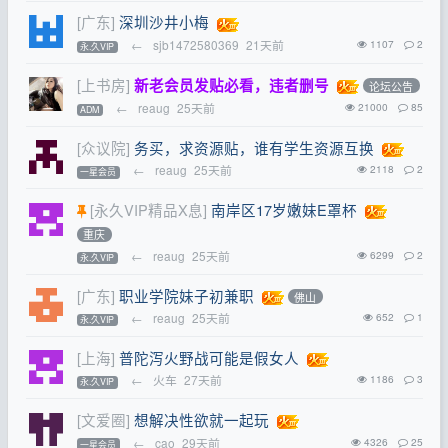
[广东]
深圳沙井小梅
←
sjb1472580369
21天前
1107
2
永.久VIP
[上书房]
新老会员发贴必看，违者删号
论坛公告
←
reaug
25天前
21000
85
ADM
[众议院]
务买，求资源贴，谁有学生资源互换
←
reaug
25天前
2118
2
一星会员
[永久VIP精品X息]
南岸区17岁嫩妹E罩杯
重庆
←
reaug
25天前
6299
2
永.久VIP
[广东]
职业学院妹子初兼职
佛山
←
reaug
25天前
652
1
永.久VIP
[上海]
普陀泻火野战可能是假女人
←
火车
27天前
1186
3
永.久VIP
[文爱圈]
想解决性欲就一起玩
←
cao
29天前
4326
25
一星会员