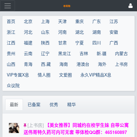
首页
北京
上海
天津
重庆
广东
江苏
浙江
河北
山东
河南
湖北
湖南
安徽
江西
福建
陕西
甘肃
宁夏
四川
广西
贵州
云南
辽宁
黑龙江
吉林
新.疆
内蒙古
山西
青海
西.藏
海南
港澳台
海外
上书房
VIP专属X息
情人圈
文爱圈
永久VIP精品X息
众议院
最新
已备案
优秀
精华
[上书房]
【美女推荐】同城约在校学生妹 自带公寓
送伟哥特久药可内可无套 带体检QQ群：465160897