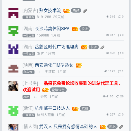
[内蒙古]
熟女技术流
赤峰
8191288
29天前
315
0
一星会员
[湖南]
长沙鸿韵休闲SPA
长沙
159088
1月前
317
0
一星会员
[湖南]
岳麓区时代广场嘎嘎爽
长沙
发财
1月前
323
0
一星会员
[陕西]
西安通化门M型熟女
←
李建楼
1月前
1122
1
永.久VIP
[上书房]
一品探花免费论坛收集到的进站代理工具，
欢迎试用
论坛公告
←
游客
1月前
4106
26
ADM
[浙江]
杭州临平口技达人
杭州
杭州大花棍
1月前
297
0
一星会员
[情人圈]
武汉人 只是找有感情基础的人
湖北