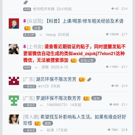
老司机开车稳
23小时前
42
0
ADM
[众议院]
【科普】上课/喝茶/修车相关经验及术语
分享
←
reaug
25天前
15658
7
永.久VIP
[上书房]
请查看近期验证的贴子，同时提醒发贴不
要留微信自动生成的类似wxid_zsjokj77elon21这种
微信，无法被搜索添加
论坛公告
←
游客
2025-6-15
11901
1
ADM
[广东]
湖贝环保不限次芳芳
wc123
5天前
88
0
一星会员
[广东]
罗湖环保不限次数芳芳
深圳
←
1960560731
14天前
668
1
一星会员
[情人圈]
希望找互补影响私人生活。如果有缘会好好
珍惜
湖南
←
丝滑
17天前
7861
8
一星会员